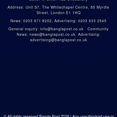
Address: Unit S7, The Whitechapel Centre, 85 Myrdle
Street, London E1 1HQ
News: 0203 871 8202, Advertising: 0203 633 2545
General inquiry: info@banglapost.co.uk Community
News: news@banglapost.co.uk Advertising:
advertising@banglapost.co.uk
© All rights reserved Bangla Post
2026
| Any unauthorised use or