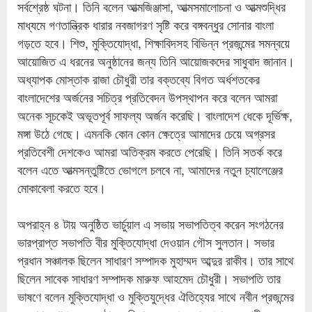
সর্বশ্রেষ্ঠ ঘটনা। তিনি বলেন আত্মজিঞ্জাসা, আত্মসমালোচনা ও আত্মশুদ্ধির
মাধ্যমে গণতান্ত্রিক ধারার নবজাগরণ সৃষ্টি করে বঙ্গবন্ধুর সোনার বাংলা
গড়তে হবে। শিশু, মুক্তিযোদ্ধা, শিক্ষাবিদসহ বিভিন্ন প্রজন্মের সমন্বয়ে
আয়োজিত এ ধরনের অনুষ্ঠানের জন্য তিনি আয়োজকদের সাধুবাদ জানান।
অধ্যাপক মোস্তাক রাজা চৌধুরী তার বক্তব্যে বিগত অর্ধশতকের
বাংলাদেশের অর্জনের সচিত্র প্রতিবেদন উপস্থাপন করে বলেন আমরা
অনেক সূচকেই অভূতপূর্ব সাফল্য অর্জন করেছি। বাংলাদেশ ধেকে দূর্ভিক্ষ,
মঙ্গা উঠে গেছে। এমনকি কোন কোন ক্ষেত্রে আমাদের চেয়ে অগ্রসর
প্রতিবেশী দেশকেও আমরা অতিক্রম করতে পেরেছি। তিনি সতর্ক করে
বলেন এতে আত্মসন্তুষ্টিতে ভোগলে চলবে না, আমাদের নতুন চ্যালেঞ্জের
মোকাবেলা করতে হবে।
অপরাহ্ন ৪ টায় অনুষ্ঠিত ভার্চুয়াল এ সভায় সভাপতিত্ব করেন সংগঠনের
ভারপ্রাপ্ত সভাপতি বীর মুক্তিযোদ্ধা দেওয়ান গৌস সুলতান। সভার
প্রধান সঞ্চালক ছিলেন সাধারণ সম্পাদক মুহাম্মদ আব্দুর রাকীব। তার সাথে
ছিলেন সাবেক সাধারণ সম্পাদক মারুফ আহমেদ চৌধুরী। সভাপতি তার
ভাষণে বলেন মুক্তিযোদ্ধা ও মুক্তিযুদ্ধের ঐতিহ্যের সাথে নবীন প্রজন্মের