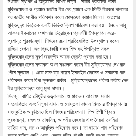
সংযোগ স্থাপন এ অনুষ্ঠানের বিশেষ লক্ষ্য। সভার প্রারম্ভে শহীদ
মুক্তিযোদ্ধা ও প্রয়াত জাতীয় বীর দের সন্মানে এক মিনিট নীরবতা পালনের
পর জাতীয় সংগীত পরিবেশন করেন মোস্তফা কামাল মিলন। অতঃপর
মুক্তিযুদ্ধ ভিত্তিক একটি ভিডিও ক্লিপ পরিবেশন করা হয়। সৈয়দ আবু
আকবর ইকবালের সঞ্চালনায় চিত্রাঙ্কন প্রদর্শনী উপস্থাপন করেন
প্রশান্ত পুরকায়স্থ। শিশুদের রচনা প্রতিযোগিতা উপস্থাপন করেন
রাজিয়া বেগম। অংশগ্রহণকারী সকল শিশু সহ উপস্থিত সকল
মুক্তিযোদ্ধাদের সুবর্ণ জয়ন্তীর স্মারক ক্রেস্ট প্রদান করা হয়।
মুক্তিযোদ্ধাদের সম্মাননা অংশ সঞ্চালনা করেন বীর মুক্তিযোদ্ধা দেওয়ান
গৌস সুলতান ‌। এতে মানপত্র পড়েন ইসমাইল হোসেন ও সম্মাননা গান
পরিবেশন করেন রিপা সুলতানা রাকীব। মুক্তিযোদ্ধাদের পরিচয় করিয়ে দেন
বীর মুক্তিযোদ্ধা আবু মুসা হাসান।
সিরাজুল বাসিত চৌধুরীর তত্ত্বাবধানে ও মাহারুন আহাম্মদ মালার
সহযোগিতায় এবং নিলুফা হাসান ও মোস্তফা কামাল মিলনের উপস্থাপনায়
সাংস্কৃতিক অনুষ্ঠানেও ছিল শিশুদের পরিবেশনা। শিশু শিল্পী প্রিয়ম
পুরকায়স্থ, রাহুল ও তাফসিন, আলমীর বেহফার এবং সৈয়দা তসমিয়া
তাহিয়া গান, নাচ ও আবৃত্তি পরিবেশন করে। তা ছাড়াও গান পরিবেশন
করেন নাদিয়া লোধী ওহাব, বেলাল রশিদ চৌধুরী, কাজী কল্পনা, তারেক