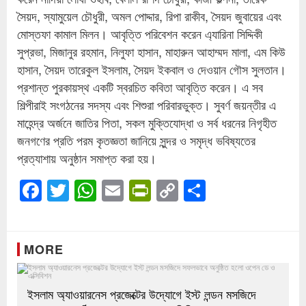
সৈয়দ, স্যামুয়েল চৌধুরী, অমল পোদ্দার, রিপা রাকীব, সৈয়দ জুবায়ের এবং
মোস্তফা কামাল মিলন। আবৃত্তি পরিবেশন করেন এ্যারিনা সিদ্দিকী
সুপ্রভা, মিজানুর রহমান, নিলুফা হাসান, মাহারুন আহাম্মদ মালা, এম কিউ
হাসান, সৈয়দ তারেকুল ইসলাম, সৈয়দ ইকবাল ও দেওয়ান গৌস সুলতান।
প্রশান্ত পুরকায়স্থ একটি স্বরচিত কবিতা আবৃত্তি করেন। এ সব
শিল্পীরাই সংগঠনের সদস্য এবং শিশুরা পরিবারভুক্ত। সুবর্ণ জয়ন্তীর এ
মাহেন্দ্র অর্জনে জাতির পিতা, সকল মুক্তিযোদ্ধা ও সর্ব ধরনের নিগৃহীত
জনগণের প্রতি পরম কৃতজ্ঞতা জানিয়ে সুন্দর ও সমৃদ্ধ ভবিষ্যতের
প্রত্যাশায় অনুষ্ঠান সমাপ্ত করা হয়।
Facebook
Twitter
WhatsApp
Email
PrintFriendly
Copy
Share
Link
MORE
ইসলাম অ্যাওয়ারনেস প্রজেক্টের উদ্যোগে ইস্ট লন্ডন মসজিদে