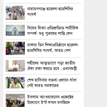
নারায়ণগঞ্জে ছাত্রদল-ছাত্রশিবির
সংঘর্ষ
বিয়ের মিথ্যা প্রতিশ্রুতিতে শারীরিক
সম্পর্ক: শুধু পুরুষের শাস্তি কেন
অবৈধ নয় জানতে চেয়ে হাইকোর্টের
রুল
ঢাকার তিন শিক্ষাপ্রতিষ্ঠানে ছাত্রদল-
ছাত্রশিবির সংঘর্ষ, আহত বেশ
কয়েকজন
শহীদের আত্মত্যাগে গড়া জাতীয়
ঐক্য রক্ষা করতে হবে : প্রধানমন্ত্রী
শেখ হাসিনার বক্তব্য প্রদানে বাঁধা
নেই ভারত সরকারের
ইসলাম অ্যাওয়ারনেস প্রজেক্টের
উদ্যোগে ইস্ট লন্ডন মসজিদে