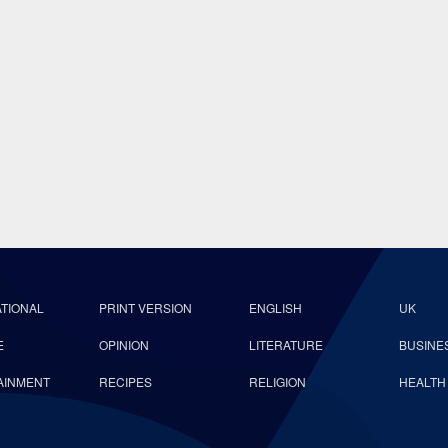
ATIONAL
PRINT VERSION
ENGLISH
UK
E
OPINION
LITERATURE
BUSINE
AINMENT
RECIPES
RELIGION
HEALTH