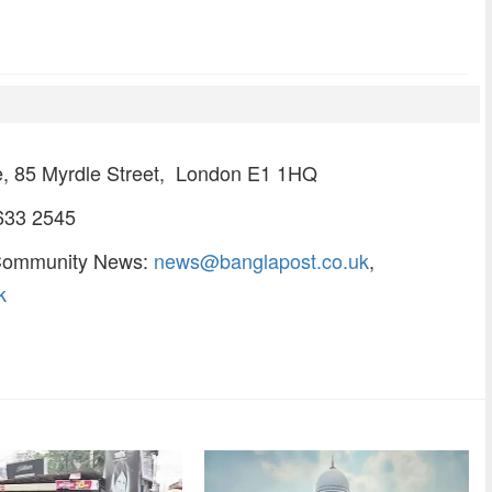
e, 85 Myrdle Street, London E1 1HQ
 633 2545
Community News:
news@banglapost.co.uk
,
k