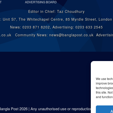
T
ADVERTISING BOARD
Editor in Chief: Taz Choudhury
: Unit S7, The Whitechapel Centre, 85 Myrdle Street, Londo
News: 0203 871 8202, Advertising: 0203 633 2545
st.co.uk Community News: news@banglapost.co.uk Advertisin
We use techn
improve bro
technologies
this site. N
and function
 Bangla Post
2026
| Any unauthorised use or reproduction of our content 
A