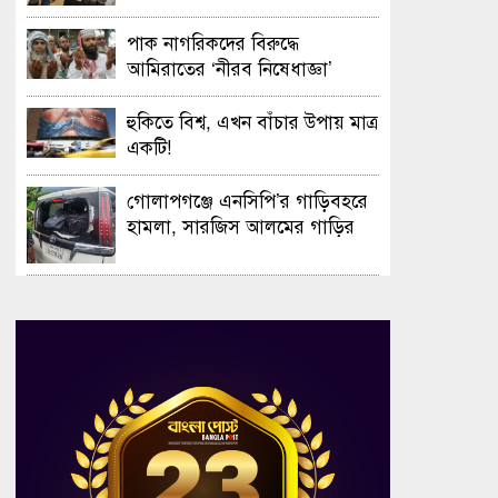
সফলভাবে অনুষ্ঠিত হলো ওপেন ডে
ও এক্সিবিশন
পাক নাগরিকদের বিরুদ্ধে
আমিরাতের ‘নীরব নিষেধাজ্ঞা’
হুকিতে বিশ্ব, এখন বাঁচার উপায় মাত্র
একটি!
গোলাপগঞ্জে এনসিপি’র গাড়িবহরে
হামলা, সারজিস আলমের গাড়ির
গ্লাস ভাঙচুর