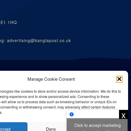
n E1 1HQ
g: advertising@banglapost.co.uk
Manage Cookie Consent
ologies like cookies to store and/or access device information. We do this to
wsing experience and to show personalized ads. Consenting to these
 will allow us to process data such as browsing behavior or unique IDs on
ot consenting or withdrawing consent, may adversely affect certain features
x
s.
Click to accept marketing
is strictly prohibited.
ccept
Deny
View preferences