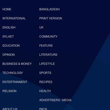
HOME
BANGLADESH
ইসলাম অ্যাওয়ারনেস প্রজেক্টের উদ্যোগে ইস্ট
লন্ডন মসজিদে সফলভাবে অনুষ্ঠিত হলো ওপেন
INTERNATIONAL
PRINT VERSION
ডে ও এক্সিবিশন
ENGLISH
UK
পাক নাগরিকদের বিরুদ্ধে আমিরাতের ‘নীরব
SYLHET
COMMUNITY
নিষেধাজ্ঞা’
EDUCATION
FEATURE
হুকিতে বিশ্ব, এখন বাঁচার উপায় মাত্র একটি!
OPINION
LITERATURE
BUSINESS & MONEY
LIFESTYLE
গোলাপগঞ্জে এনসিপি’র গাড়িবহরে হামলা,
TECHNOLOGY
SPORTS
সারজিস আলমের গাড়ির গ্লাস ভাঙচুর
ENTERTAINMENT
RECIPES
RELIGION
HEALTH
ADVERTISERS / MEDIA
ABOUT US
PACK