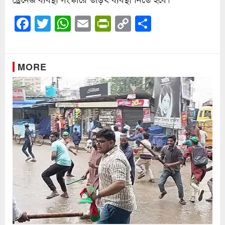
Facebook
Twitter
WhatsApp
Email
PrintFriendly
Copy
Share
Link
MORE