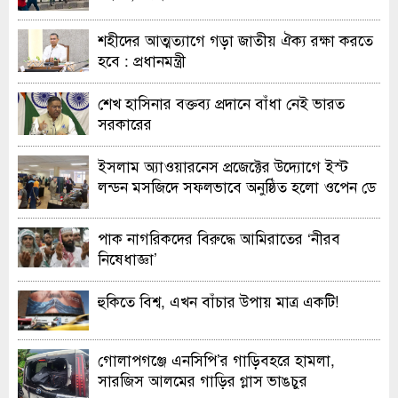
শহীদের আত্মত্যাগে গড়া জাতীয় ঐক্য রক্ষা করতে
হবে : প্রধানমন্ত্রী
শেখ হাসিনার বক্তব্য প্রদানে বাঁধা নেই ভারত
সরকারের
ইসলাম অ্যাওয়ারনেস প্রজেক্টের উদ্যোগে ইস্ট
লন্ডন মসজিদে সফলভাবে অনুষ্ঠিত হলো ওপেন ডে
ও এক্সিবিশন
পাক নাগরিকদের বিরুদ্ধে আমিরাতের ‘নীরব
নিষেধাজ্ঞা’
হুকিতে বিশ্ব, এখন বাঁচার উপায় মাত্র একটি!
গোলাপগঞ্জে এনসিপি’র গাড়িবহরে হামলা,
সারজিস আলমের গাড়ির গ্লাস ভাঙচুর