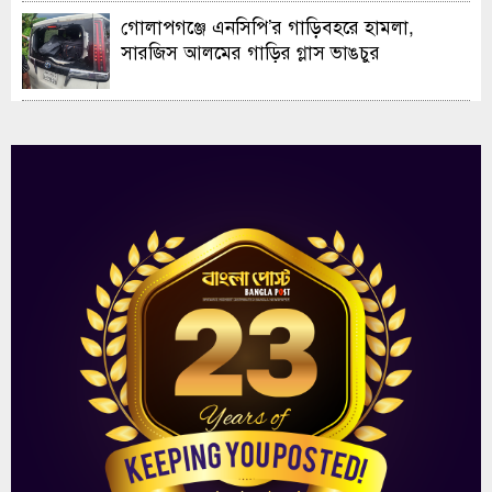
গোলাপগঞ্জে এনসিপি’র গাড়িবহরে হামলা,
সারজিস আলমের গাড়ির গ্লাস ভাঙচুর