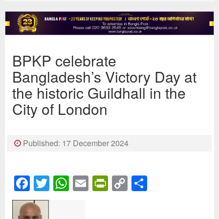
BPKP celebrate
Bangladesh’s Victory Day at
the historic Guildhall in the
City of London
Published: 17 December 2024
Facebook
Twitter
WhatsApp
Email
PrintFriendly
Copy
Share
Link