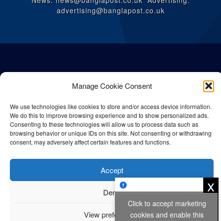
News: news@banglapost.co.uk Advertising:
advertising@banglapost.co.uk
Manage Cookie Consent
We use technologies like cookies to store and/or access device information.
We do this to improve browsing experience and to show personalized ads.
Consenting to these technologies will allow us to process data such as
browsing behavior or unique IDs on this site. Not consenting or withdrawing
consent, may adversely affect certain features and functions.
© All rights reserved Bangla Post
2026
| Any unauthorised use or
reproduction of our content is strictly prohibited.
Accept
x
Deny
Click to accept marketing
Privacy Policy
Cookie Policy
View preferences
cookies and enable this