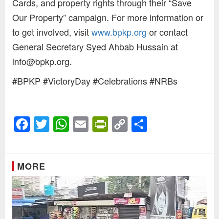
Cards, and property rights through their “Save
Our Property” campaign. For more information or
to get involved, visit
www.bpkp.org
or contact
General Secretary Syed Ahbab Hussain at
info@bpkp.org
.
#BPKP #VictoryDay #Celebrations #NRBs
Facebook
Twitter
WhatsApp
Email
PrintFriendly
Copy
Share
Link
MORE