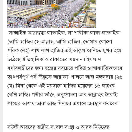
‘লাব্বাইক আল্লাহুম্মা লাব্বাইক, লা শারীকা লাকা লাব্বাইক’
(আমি হাজির হে আল্লাহ, আমি হাজির, তোমার কোনো
শরিক নেই) লাখ লাখ হাজির এই আকুল ধ্বনিতে মুখর হয়ে
উঠেছে ঐতিহাসিক আরাফাতের ময়দান। ইসলাম
ধর্মাবলম্বীদের জন্য হজের সবচেয়ে পবিত্র ও আধ্যাত্মিকভাবে
তাৎপর্যপূর্ণ পর্ব ‘উকুফে আরাফা’ পালনে আজ মঙ্গলবার (২৬
মে) মিনা থেকে এই ময়দানে হাজির হয়েছেন ১৬ লাখের
বেশি হাজি। গভীর ভক্তি, অনুশোচনা আর আল্লাহর নৈকট্য
লাভের আশায় তারা আজ দিনভর এখানে অবস্থান করবেন।
সউদী আরবের রাষ্ট্রীয় সংবাদ সংস্থা ও আরব নিউজের