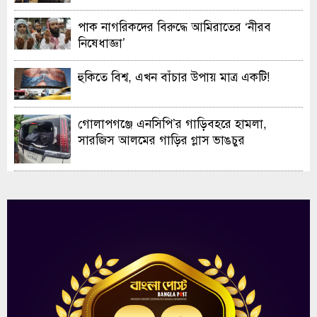
ও এক্সিবিশন
পাক নাগরিকদের বিরুদ্ধে আমিরাতের ‘নীরব
নিষেধাজ্ঞা’
হুকিতে বিশ্ব, এখন বাঁচার উপায় মাত্র একটি!
গোলাপগঞ্জে এনসিপি’র গাড়িবহরে হামলা,
সারজিস আলমের গাড়ির গ্লাস ভাঙচুর