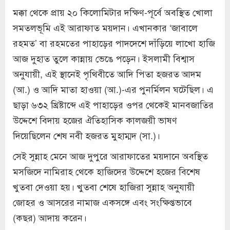
মক্কা থেকে প্রায় ২০ কিলোমিটার দক্ষিণ-পূর্বে অবস্থিত খোলা
সমতলভূমি এই আরাফাত ময়দান। এখানকার ‘জাবালে
রহমত’ বা রহমতের পাহাড়ের পাদদেশে দাঁড়িয়ে লাখো হাজি
আজ দুহাত তুলে কান্নায় ভেঙে পড়েন। ইসলামী বিশ্বাস
অনুযায়ী, এই স্থানেই পৃথিবীতে আদি পিতা হজরত আদম
(আ.) ও আদি মাতা হাওয়া (আ.)-এর পুনর্মিলন ঘটেছিল। এ
ছাড়া ৬৩২ খ্রিষ্টাব্দে এই পাহাড়ের ওপর থেকেই মানবজাতির
উদ্দেশে বিদায় হজের ঐতিহাসিক কালজয়ী ভাষণ
দিয়েছিলেন শেষ নবী হজরত মুহাম্মদ (সা.)।
সেই সুন্নাহ মেনে আজ দুপুরে আরাফাতের ময়দানে অবস্থিত
মসজিদে নামিরাহ থেকে হাজিদের উদ্দেশে হজের বিশেষ
খুতবা দেওয়া হয়। খুতবা শেষে হাজিরা সুন্নাহ অনুযায়ী
জোহর ও আসরের নামাজ একসঙ্গে এবং সংক্ষিপ্তভাবে
(কছর) আদায় করেন।