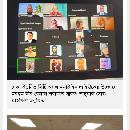
ঢাকা ইউনিভার্সিটি অ্যালামনাই ইন দ্য ইউকের উদ্যোগে
মরহুম মীর বেলাল শরীফের স্মরণে ভার্চুয়াল দোয়া
মাহফিল অনুষ্ঠিত