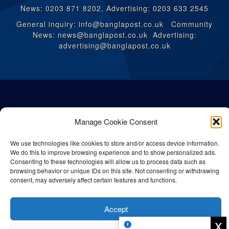
News: 0203 871 8202, Advertising: 0203 633 2545
General inquiry: info@banglapost.co.uk Community
News: news@banglapost.co.uk Advertising:
advertising@banglapost.co.uk
Manage Cookie Consent
We use technologies like cookies to store and/or access device information.
We do this to improve browsing experience and to show personalized ads.
Consenting to these technologies will allow us to process data such as
browsing behavior or unique IDs on this site. Not consenting or withdrawing
consent, may adversely affect certain features and functions.
© All rights reserved Bangla Post
2026
| Any unauthorised use or
reproduction of our content is strictly prohibited.
Accept
x