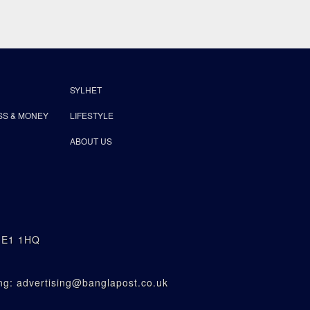
SYLHET
SS & MONEY
LIFESTYLE
ABOUT US
n E1 1HQ
g: advertising@banglapost.co.uk