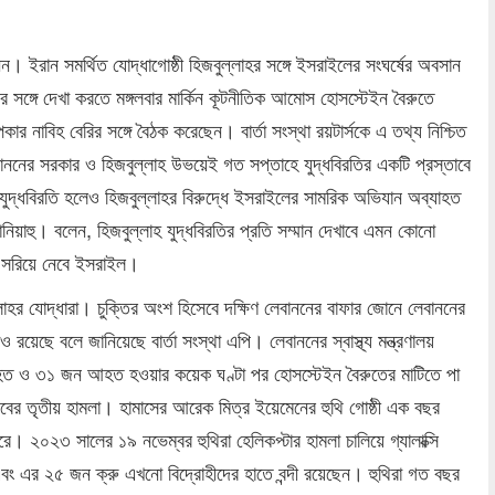
নন। ইরান সমর্থিত যোদ্ধাগোষ্ঠী হিজবুল্লাহর সঙ্গে ইসরাইলের সংঘর্ষের অবসান
াদের সঙ্গে দেখা করতে মঙ্গলবার মার্কিন কূটনীতিক আমোস হোসস্টেইন বৈরুতে
পিকার নাবিহ বেরির সঙ্গে বৈঠক করেছেন। বার্তা সংস্থা রয়টার্সকে এ তথ্য নিশ্চিত
নের সরকার ও হিজবুল্লাহ উভয়েই গত সপ্তাহে যুদ্ধবিরতির একটি প্রস্তাবে
দ্ধবিরতি হলেও হিজবুল্লাহর বিরুদ্ধে ইসরাইলের সামরিক অভিযান অব্যাহত
ানিয়াহু। বলেন, হিজবুল্লাহ যুদ্ধবিরতির প্রতি সম্মান দেখাবে এমন কোনো
নী সরিয়ে নেবে ইসরাইল।
হর যোদ্ধারা। চুক্তির অংশ হিসেবে দক্ষিণ লেবাননের বাফার জোনে লেবাননের
 রয়েছে বলে জানিয়েছে বার্তা সংস্থা এপি। লেবাননের স্বাস্থ্য মন্ত্রণালয়
 নিহত ও ৩১ জন আহত হওয়ার কয়েক ঘণ্টা পর হোসস্টেইন বৈরুতের মাটিতে পা
িবের তৃতীয় হামলা। হামাসের আরেক মিত্র ইয়েমেনের হুথি গোষ্ঠী এক বছর
 ২০২৩ সালের ১৯ নভেম্বর হুথিরা হেলিকপ্টার হামলা চালিয়ে গ্যালাক্সি
ং এর ২৫ জন ক্রু এখনো বিদ্রোহীদের হাতে বন্দী রয়েছেন। হুথিরা গত বছর