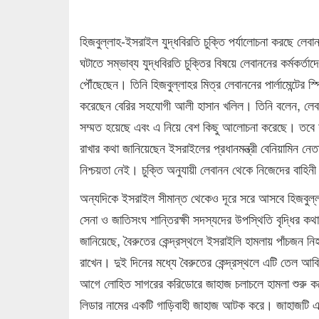
হিজবুল্লাহ-ইসরাইল যুদ্ধবিরতি চুক্তি পর্যালোচনা করছে লেবা
ঘটাতে সম্ভাব্য যুদ্ধবিরতি চুক্তির বিষয়ে লেবাননের কর্মকর্ত
পৌঁছেছেন। তিনি হিজবুল্লাহর মিত্র লেবাননের পার্লামেন্টের স্
করেছেন বেরির সহযোগী আলী হাসান খলিল। তিনি বলেন, লেবান
সম্মত হয়েছে এবং এ নিয়ে বেশ কিছু আলোচনা করেছে। তবে যু
রাখার কথা জানিয়েছেন ইসরাইলের প্রধানমন্ত্রী বেনিয়ামিন নেত
নিশ্চয়তা নেই। চুক্তি অনুযায়ী লেবানন থেকে নিজেদের বাহি
অন্যদিকে ইসরাইল সীমান্ত থেকেও দূরে সরে আসবে হিজবুল্লা
সেনা ও জাতিসংঘ শান্তিরক্ষী সদস্যদের উপস্থিতি বৃদ্ধির কথাও
জানিয়েছে, বৈরুতের কেন্দ্রস্থলে ইসরাইলি হামলায় পাঁচজন
রাখেন। দুই দিনের মধ্যে বৈরুতের কেন্দ্রস্থলে এটি তেল আব
আগে লোহিত সাগরের করিডোরে জাহাজ চলাচলে হামলা শুরু করে।
লিডার নামের একটি গাড়িবাহী জাহাজ আটক করে। জাহাজটি এব