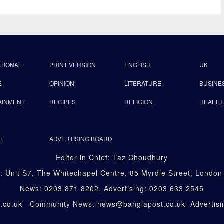
ATIONAL
PRINT VERSION
ENGLISH
UK
E
OPINION
LITERATURE
BUSINE
AINMENT
RECIPES
RELIGION
HEALTH
T
ADVERTISING BOARD
Editor in Chief: Taz Choudhury
: Unit S7, The Whitechapel Centre, 85 Myrdle Street, Londo
News: 0203 871 8202, Advertising: 0203 633 2545
st.co.uk Community News: news@banglapost.co.uk Advertisin