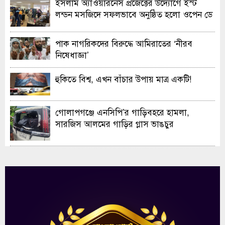
ইসলাম অ্যাওয়ারনেস প্রজেক্টের উদ্যোগে ইস্ট
লন্ডন মসজিদে সফলভাবে অনুষ্ঠিত হলো ওপেন ডে
ও এক্সিবিশন
পাক নাগরিকদের বিরুদ্ধে আমিরাতের ‘নীরব
নিষেধাজ্ঞা’
হুকিতে বিশ্ব, এখন বাঁচার উপায় মাত্র একটি!
গোলাপগঞ্জে এনসিপি’র গাড়িবহরে হামলা,
সারজিস আলমের গাড়ির গ্লাস ভাঙচুর