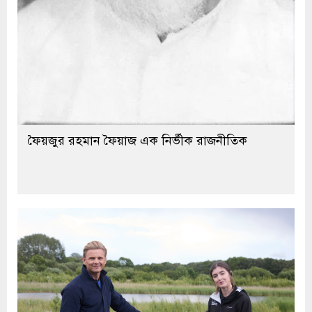
ফৈয়জুর রহমান ফৈয়াজ এক নির্ভীক রাজনীতিক