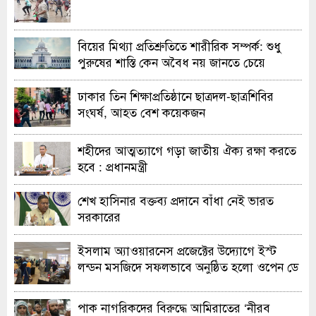
বিয়ের মিথ্যা প্রতিশ্রুতিতে শারীরিক সম্পর্ক: শুধু
পুরুষের শাস্তি কেন অবৈধ নয় জানতে চেয়ে
হাইকোর্টের রুল
ঢাকার তিন শিক্ষাপ্রতিষ্ঠানে ছাত্রদল-ছাত্রশিবির
সংঘর্ষ, আহত বেশ কয়েকজন
শহীদের আত্মত্যাগে গড়া জাতীয় ঐক্য রক্ষা করতে
হবে : প্রধানমন্ত্রী
শেখ হাসিনার বক্তব্য প্রদানে বাঁধা নেই ভারত
সরকারের
ইসলাম অ্যাওয়ারনেস প্রজেক্টের উদ্যোগে ইস্ট
লন্ডন মসজিদে সফলভাবে অনুষ্ঠিত হলো ওপেন ডে
ও এক্সিবিশন
পাক নাগরিকদের বিরুদ্ধে আমিরাতের ‘নীরব