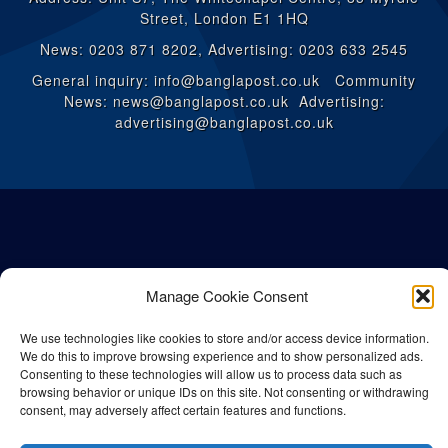
Street, London E1 1HQ
News: 0203 871 8202, Advertising: 0203 633 2545
General inquiry: info@banglapost.co.uk Community
News: news@banglapost.co.uk Advertising:
advertising@banglapost.co.uk
Manage Cookie Consent
We use technologies like cookies to store and/or access device information.
We do this to improve browsing experience and to show personalized ads.
Consenting to these technologies will allow us to process data such as
browsing behavior or unique IDs on this site. Not consenting or withdrawing
consent, may adversely affect certain features and functions.
© All rights reserved Bangla Post
2026
| Any unauthorised use or
reproduction of our content is strictly prohibited.