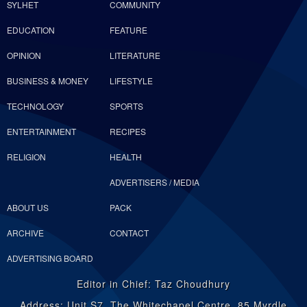
SYLHET
COMMUNITY
EDUCATION
FEATURE
OPINION
LITERATURE
BUSINESS & MONEY
LIFESTYLE
TECHNOLOGY
SPORTS
ENTERTAINMENT
RECIPES
RELIGION
HEALTH
ADVERTISERS / MEDIA
ABOUT US
PACK
ARCHIVE
CONTACT
ADVERTISING BOARD
Editor in Chief: Taz Choudhury
Address: Unit S7, The Whitechapel Centre, 85 Myrdle