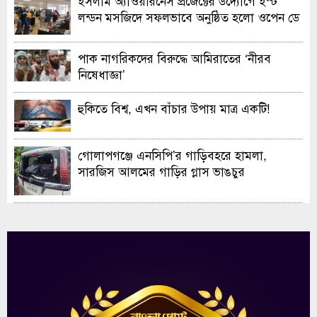
ইসলাম অ্যাওয়ারনেস প্রজেক্টের উদ্যোগে ইস্ট
লন্ডন মসজিদে সফলভাবে অনুষ্ঠিত হলো ওপেন ডে
ও এক্সিবিশন
পাক নাগরিকদের বিরুদ্ধে আমিরাতের ‘নীরব
নিষেধাজ্ঞা’
হুকিতে বিশ্ব, এখন বাঁচার উপায় মাত্র একটি!
গোলাপগঞ্জে এনসিপি’র গাড়িবহরে হামলা,
সারজিস আলমের গাড়ির গ্লাস ভাঙচুর