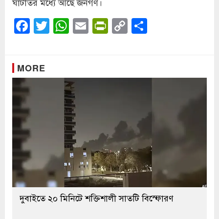
ঘাটতির মধ্যে আছে জনগণ।
Facebook
Twitter
WhatsApp
Email
PrintFriendly
Copy
Share
Link
MORE
দুবাইতে ২০ মিনিটে শক্তিশালী সাতটি বিস্ফোরণ