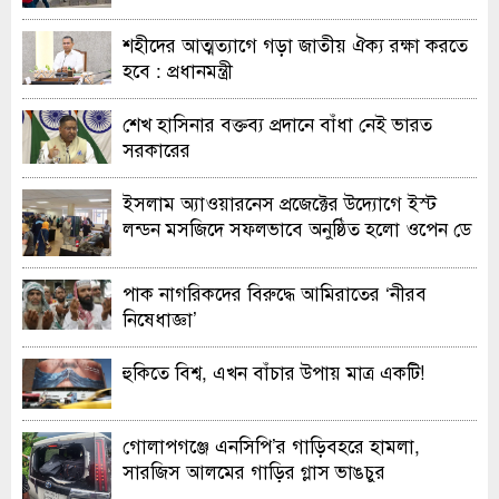
শহীদের আত্মত্যাগে গড়া জাতীয় ঐক্য রক্ষা করতে
হবে : প্রধানমন্ত্রী
শেখ হাসিনার বক্তব্য প্রদানে বাঁধা নেই ভারত
সরকারের
ইসলাম অ্যাওয়ারনেস প্রজেক্টের উদ্যোগে ইস্ট
লন্ডন মসজিদে সফলভাবে অনুষ্ঠিত হলো ওপেন ডে
ও এক্সিবিশন
পাক নাগরিকদের বিরুদ্ধে আমিরাতের ‘নীরব
নিষেধাজ্ঞা’
হুকিতে বিশ্ব, এখন বাঁচার উপায় মাত্র একটি!
গোলাপগঞ্জে এনসিপি’র গাড়িবহরে হামলা,
সারজিস আলমের গাড়ির গ্লাস ভাঙচুর