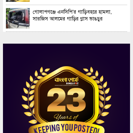
গোলাপগঞ্জে এনসিপি’র গাড়িবহরে হামলা,
সারজিস আলমের গাড়ির গ্লাস ভাঙচুর