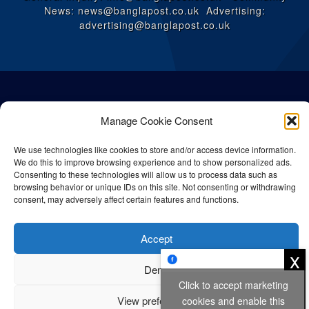
News: news@banglapost.co.uk Advertising:
advertising@banglapost.co.uk
Manage Cookie Consent
We use technologies like cookies to store and/or access device information.
We do this to improve browsing experience and to show personalized ads.
Consenting to these technologies will allow us to process data such as
browsing behavior or unique IDs on this site. Not consenting or withdrawing
consent, may adversely affect certain features and functions.
© All rights reserved Bangla Post
2026
| Any unauthorised use or
Accept
reproduction of our content is strictly prohibited.
x
Deny
Click to accept marketing
Privacy Policy
Cookie Policy
View preferences
cookies and enable this