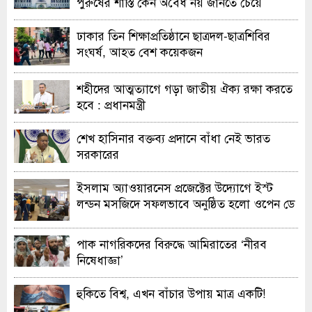
পুরুষের শাস্তি কেন অবৈধ নয় জানতে চেয়ে
হাইকোর্টের রুল
ঢাকার তিন শিক্ষাপ্রতিষ্ঠানে ছাত্রদল-ছাত্রশিবির
সংঘর্ষ, আহত বেশ কয়েকজন
শহীদের আত্মত্যাগে গড়া জাতীয় ঐক্য রক্ষা করতে
হবে : প্রধানমন্ত্রী
শেখ হাসিনার বক্তব্য প্রদানে বাঁধা নেই ভারত
সরকারের
ইসলাম অ্যাওয়ারনেস প্রজেক্টের উদ্যোগে ইস্ট
লন্ডন মসজিদে সফলভাবে অনুষ্ঠিত হলো ওপেন ডে
ও এক্সিবিশন
পাক নাগরিকদের বিরুদ্ধে আমিরাতের ‘নীরব
নিষেধাজ্ঞা’
হুকিতে বিশ্ব, এখন বাঁচার উপায় মাত্র একটি!