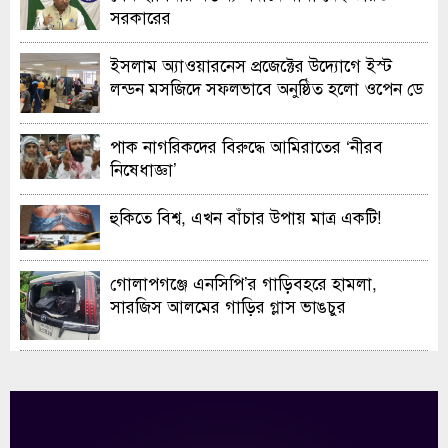
সরকারের
ইসলাম অ্যাওয়ারনেস প্রজেক্টের উদ্যোগে ইস্ট
লন্ডন মসজিদে সফলভাবে অনুষ্ঠিত হলো ওপেন ডে
ও এক্সিবিশন
পাক নাগরিকদের বিরুদ্ধে আমিরাতের ‘নীরব
নিষেধাজ্ঞা’
হুকিতে বিশ্ব, এখন বাঁচার উপায় মাত্র একটি!
গোলাপগঞ্জে এনসিপি’র গাড়িবহরে হামলা,
সারজিস আলমের গাড়ির গ্লাস ভাঙচুর