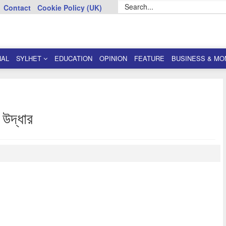
Contact
Cookie Policy (UK)
NAL
SYLHET
EDUCATION
OPINION
FEATURE
BUSINESS & MO
 উদ্ধার
dly
re