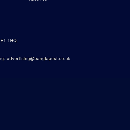
n E1 1HQ
g: advertising@banglapost.co.uk