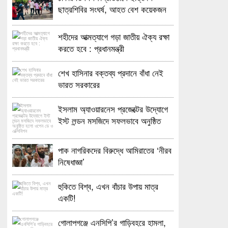
ছাত্রশিবির সংঘর্ষ, আহত বেশ কয়েকজন
শহীদের আত্মত্যাগে গড়া জাতীয় ঐক্য রক্ষা
করতে হবে : প্রধানমন্ত্রী
শেখ হাসিনার বক্তব্য প্রদানে বাঁধা নেই
ভারত সরকারের
ইসলাম অ্যাওয়ারনেস প্রজেক্টের উদ্যোগে
ইস্ট লন্ডন মসজিদে সফলভাবে অনুষ্ঠিত
হলো ওপেন ডে ও এক্সিবিশন
পাক নাগরিকদের বিরুদ্ধে আমিরাতের ‘নীরব
নিষেধাজ্ঞা’
হুকিতে বিশ্ব, এখন বাঁচার উপায় মাত্র
একটি!
গোলাপগঞ্জে এনসিপি’র গাড়িবহরে হামলা,