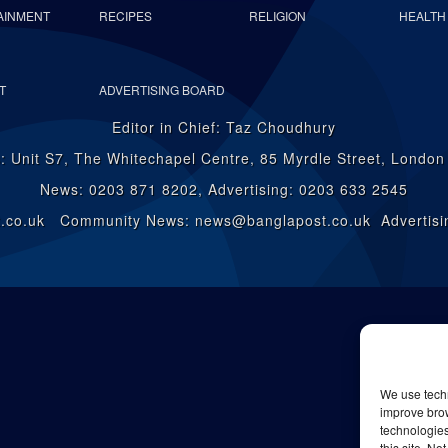
AINMENT
RECIPES
RELIGION
HEALTH
T
ADVERTISING BOARD
Editor in Chief: Taz Choudhury
: Unit S7, The Whitechapel Centre, 85 Myrdle Street, Londo
News: 0203 871 8202, Advertising: 0203 633 2545
st.co.uk Community News: news@banglapost.co.uk Advertisin
We use techn
improve bro
technologies
this site. N