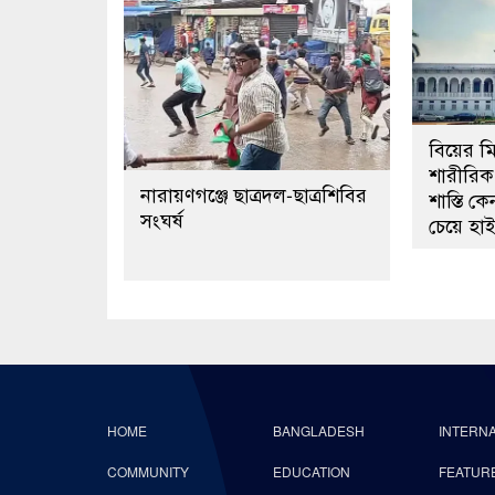
বিয়ের মিথ
শারীরিক 
নারায়ণগঞ্জে ছাত্রদল-ছাত্রশিবির
শাস্তি 
সংঘর্ষ
চেয়ে হাই
HOME
BANGLADESH
INTERN
COMMUNITY
EDUCATION
FEATUR