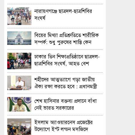
নারায়ণগঞ্জে ছাত্রদল-ছাত্রশিবির
সংঘর্ষ
বিয়ের মিথ্যা প্রতিশ্রুতিতে শারীরিক
সম্পর্ক: শুধু পুরুষের শাস্তি কেন
অবৈধ নয় জানতে চেয়ে হাইকোর্টের
রুল
ঢাকার তিন শিক্ষাপ্রতিষ্ঠানে ছাত্রদল-
ছাত্রশিবির সংঘর্ষ, আহত বেশ
কয়েকজন
শহীদের আত্মত্যাগে গড়া জাতীয়
ঐক্য রক্ষা করতে হবে : প্রধানমন্ত্রী
শেখ হাসিনার বক্তব্য প্রদানে বাঁধা
নেই ভারত সরকারের
ইসলাম অ্যাওয়ারনেস প্রজেক্টের
উদ্যোগে ইস্ট লন্ডন মসজিদে