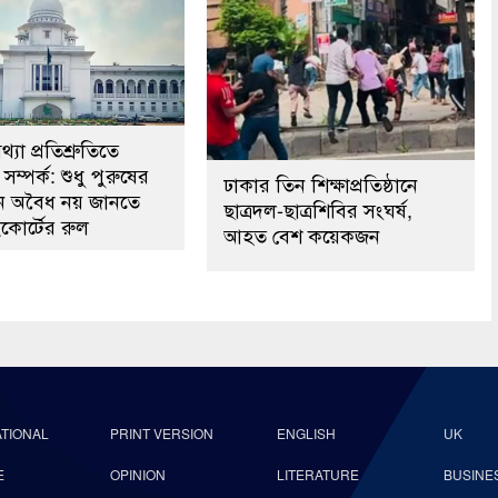
্যা প্রতিশ্রুতিতে
সম্পর্ক: শুধু পুরুষের
ঢাকার তিন শিক্ষাপ্রতিষ্ঠানে
কেন অবৈধ নয় জানতে
ছাত্রদল-ছাত্রশিবির সংঘর্ষ,
কোর্টের রুল
আহত বেশ কয়েকজন
ATIONAL
PRINT VERSION
ENGLISH
UK
E
OPINION
LITERATURE
BUSINE