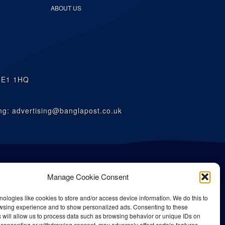
ABOUT US
n E1 1HQ
g: advertising@banglapost.co.uk
Manage Cookie Consent
ologies like cookies to store and/or access device information. We do this to
wsing experience and to show personalized ads. Consenting to these
 will allow us to process data such as browsing behavior or unique IDs on
ot consenting or withdrawing consent, may adversely affect certain features