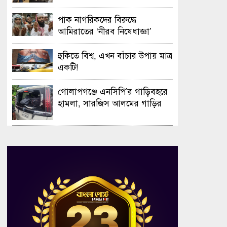
সফলভাবে অনুষ্ঠিত হলো ওপেন ডে
ও এক্সিবিশন
পাক নাগরিকদের বিরুদ্ধে
আমিরাতের ‘নীরব নিষেধাজ্ঞা’
হুকিতে বিশ্ব, এখন বাঁচার উপায় মাত্র
একটি!
গোলাপগঞ্জে এনসিপি’র গাড়িবহরে
হামলা, সারজিস আলমের গাড়ির
গ্লাস ভাঙচুর