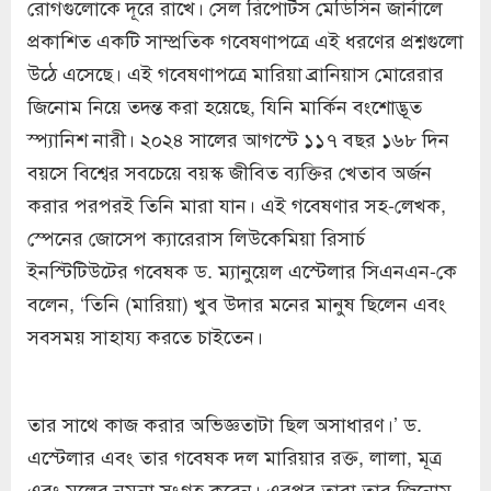
রোগগুলোকে দূরে রাখে। সেল রিপোর্টস মেডিসিন জার্নালে
প্রকাশিত একটি সাম্প্রতিক গবেষণাপত্রে এই ধরণের প্রশ্নগুলো
উঠে এসেছে। এই গবেষণাপত্রে মারিয়া ব্রানিয়াস মোরেরার
জিনোম নিয়ে তদন্ত করা হয়েছে, যিনি মার্কিন বংশোদ্ভূত
স্প্যানিশ নারী। ২০২৪ সালের আগস্টে ১১৭ বছর ১৬৮ দিন
বয়সে বিশ্বের সবচেয়ে বয়স্ক জীবিত ব্যক্তির খেতাব অর্জন
করার পরপরই তিনি মারা যান। এই গবেষণার সহ-লেখক,
স্পেনের জোসেপ ক্যারেরাস লিউকেমিয়া রিসার্চ
ইনস্টিটিউটের গবেষক ড. ম্যানুয়েল এস্টেলার সিএনএন-কে
বলেন, ‘তিনি (মারিয়া) খুব উদার মনের মানুষ ছিলেন এবং
সবসময় সাহায্য করতে চাইতেন।
তার সাথে কাজ করার অভিজ্ঞতাটা ছিল অসাধারণ।’ ড.
এস্টেলার এবং তার গবেষক দল মারিয়ার রক্ত, লালা, মূত্র
এবং মলের নমুনা সংগ্রহ করেন। এরপর তারা তার জিনোম