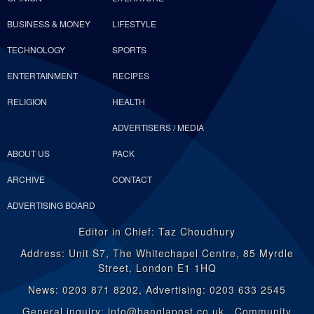
BUSINESS & MONEY
LIFESTYLE
TECHNOLOGY
SPORTS
ENTERTAINMENT
RECIPES
RELIGION
HEALTH
ADVERTISERS / MEDIA
ABOUT US
PACK
ARCHIVE
CONTACT
ADVERTISING BOARD
Editor in Chief: Taz Choudhury
Address: Unit S7, The Whitechapel Centre, 85 Myrdle
Street, London E1 1HQ
News: 0203 871 8202, Advertising: 0203 633 2545
General inquiry: info@banglapost.co.uk Community