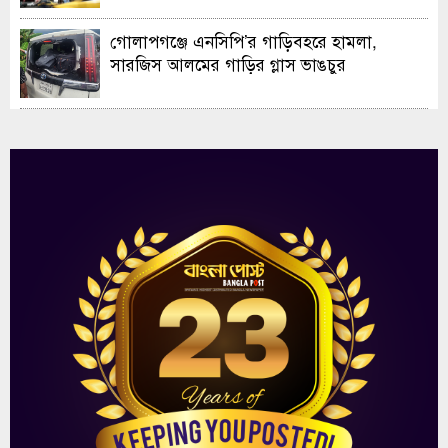
গোলাপগঞ্জে এনসিপি’র গাড়িবহরে হামলা,
সারজিস আলমের গাড়ির গ্লাস ভাঙচুর