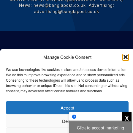
News: news@banglapost.co.uk Advertising:
advertising@banglapost.co.uk
Manage Cookie Consent
We use technologies like cookies to store and/or access device information.
We do this to improve browsing experience and to show personalized ads.
Consenting to these technologies will allow us to process data such as
browsing behavior or unique IDs on this site. Not consenting or withdrawing
consent, may adversely affect certain features and functions.
© All rights reserved Bangla Post
2026
| Any unauthorised use or
reproduction of our content is strictly prohibited.
Accept
x
Deny
Click to accept marketing
Privacy Policy
Cookie Policy