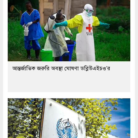
আন্তর্জাতিক জরুরি অবস্থা ঘোষণা ডব্লিউএইচও’র