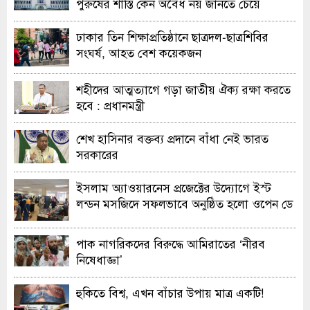
পুরুষের শাস্তি কেন অবৈধ নয় জানতে চেয়ে
হাইকোর্টের রুল
ঢাকার তিন শিক্ষাপ্রতিষ্ঠানে ছাত্রদল-ছাত্রশিবির
সংঘর্ষ, আহত বেশ কয়েকজন
শহীদের আত্মত্যাগে গড়া জাতীয় ঐক্য রক্ষা করতে
হবে : প্রধানমন্ত্রী
শেখ হাসিনার বক্তব্য প্রদানে বাঁধা নেই ভারত
সরকারের
ইসলাম অ্যাওয়ারনেস প্রজেক্টের উদ্যোগে ইস্ট
লন্ডন মসজিদে সফলভাবে অনুষ্ঠিত হলো ওপেন ডে
ও এক্সিবিশন
পাক নাগরিকদের বিরুদ্ধে আমিরাতের ‘নীরব
নিষেধাজ্ঞা’
হুকিতে বিশ্ব, এখন বাঁচার উপায় মাত্র একটি!