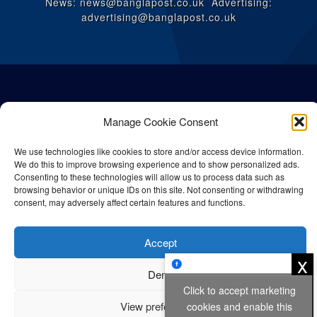
News: news@banglapost.co.uk Advertising:
advertising@banglapost.co.uk
Manage Cookie Consent
We use technologies like cookies to store and/or access device information.
We do this to improve browsing experience and to show personalized ads.
Consenting to these technologies will allow us to process data such as
browsing behavior or unique IDs on this site. Not consenting or withdrawing
consent, may adversely affect certain features and functions.
© All rights reserved Bangla Post
2026
| Any unauthorised use or
Accept
reproduction of our content is strictly prohibited.
x
Deny
Click to accept marketing
Privacy Policy
Cookie Policy
View preferences
cookies and enable this