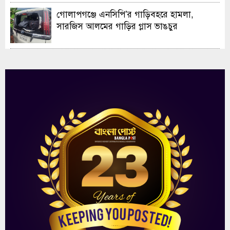
গোলাপগঞ্জে এনসিপি’র গাড়িবহরে হামলা,
সারজিস আলমের গাড়ির গ্লাস ভাঙচুর