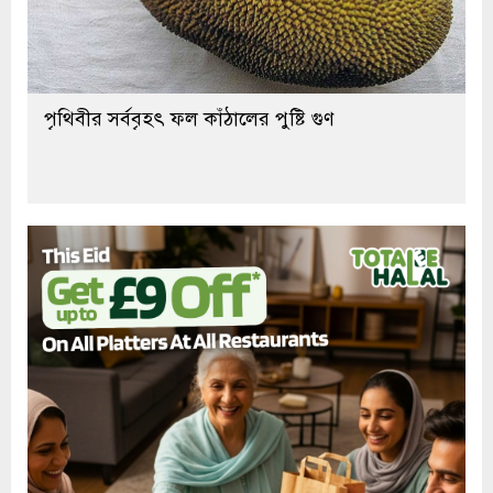
পৃথিবীর সর্ববৃহৎ ফল কাঁঠালের পুষ্টি গুণ