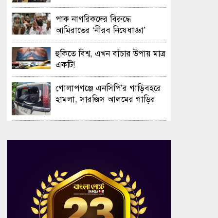
সফলভাবে অনুষ্ঠিত হলো ওপেন ডে
ও এক্সিবিশন
পাক নাগরিকদের বিরুদ্ধে
আমিরাতের ‘নীরব নিষেধাজ্ঞা’
হুকিতে বিশ্ব, এখন বাঁচার উপায় মাত্র
একটি!
গোলাপগঞ্জে এনসিপি’র গাড়িবহরে
হামলা, সারজিস আলমের গাড়ির
গ্লাস ভাঙচুর