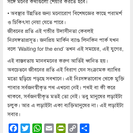
সঙ্গে মনের কথাগুলো শেয়ার করতে হবে।
• অবস্থার উন্নতির জন্য মনোরোগ বিশেষজ্ঞের কাছে পরামর্শ
ও চিকিৎসা নেয়া যেতে পারে।
জীবনের প্রতি এই গভীর উদাসীনতা কেবলই
নিঃসঙ্গতাপ্রসূত। জনপ্রিয় মার্কিন ব্যাণ্ড লিনকিন পার্ক যখন
বলে ‘Waiting for the end’ তখন এই সময়ের, এই যুগের,
এই বাস্তবতায় মানবমনের করুণ আর্তিই ধ্বনিত হয়।
অবচেতনে জীবনের প্রতি এই বিরাগ যেন সংক্রামক ব্যাধির
মতো ছড়িয়ে পড়ছে সবখানে। এই নিঃসঙ্গতাবোধ থেকে মুক্তি
পাবার সর্বজনস্বীকৃত পথ এখনো নেই। পথই বা কী করে
থাকবে, সর্বজনস্বীকৃত মতই তো নেই। তবু মানুষের লড়াইটা
চলুক। আর এ লড়াইটা একা ব্যক্তিমানুষের না। এই লড়াইটা
সবার।
Facebook
Twitter
WhatsApp
Email
PrintFriendly
Copy
Share