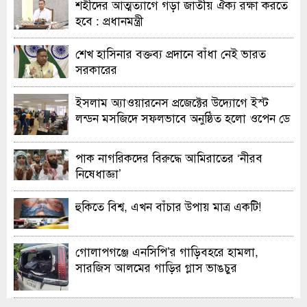
শহীদের আত্মত্যাগে গড়া জাতীয় ঐক্য রক্ষা করতে
হবে : প্রধানমন্ত্রী
শেখ হাসিনার বক্তব্য প্রদানে বাঁধা নেই ভারত
সরকারের
ইসলাম অ্যাওয়ারনেস প্রজেক্টের উদ্যোগে ইস্ট
লন্ডন মসজিদে সফলভাবে অনুষ্ঠিত হলো ওপেন ডে
ও এক্সিবিশন
পাক নাগরিকদের বিরুদ্ধে আমিরাতের ‘নীরব
নিষেধাজ্ঞা’
হুকিতে বিশ্ব, এখন বাঁচার উপায় মাত্র একটি!
গোলাপগঞ্জে এনসিপি’র গাড়িবহরে হামলা,
সারজিস আলমের গাড়ির গ্লাস ভাঙচুর