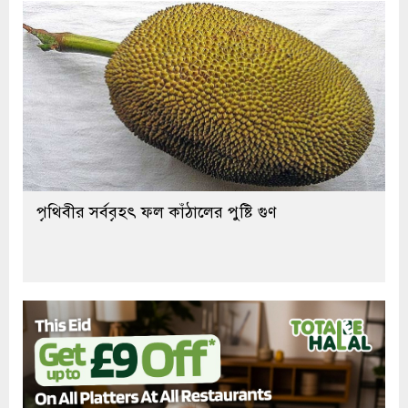
পৃথিবীর সর্ববৃহৎ ফল কাঁঠালের পুষ্টি গুণ