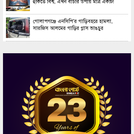
হুকিতে বিশ্ব, এখন বাঁচার উপায় মাত্র একটি!
গোলাপগঞ্জে এনসিপি’র গাড়িবহরে হামলা,
সারজিস আলমের গাড়ির গ্লাস ভাঙচুর