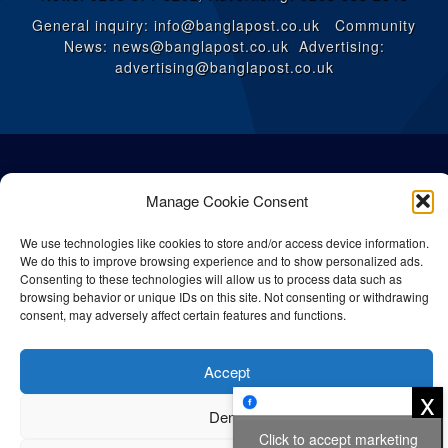
General inquiry: info@banglapost.co.uk Community
News: news@banglapost.co.uk Advertising:
advertising@banglapost.co.uk
Manage Cookie Consent
We use technologies like cookies to store and/or access device information.
We do this to improve browsing experience and to show personalized ads.
Consenting to these technologies will allow us to process data such as
browsing behavior or unique IDs on this site. Not consenting or withdrawing
consent, may adversely affect certain features and functions.
© All rights reserved Bangla Post
2026
| Any unauthorised use or
Accept
reproduction of our content is strictly prohibited.
x
Deny
Click to accept marketing