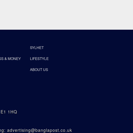
SYLHET
SS & MONEY
LIFESTYLE
ABOUT US
n E1 1HQ
g: advertising@banglapost.co.uk