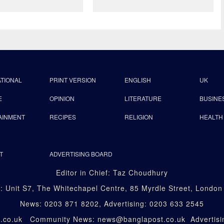
ATIONAL
PRINT VERSION
ENGLISH
UK
E
OPINION
LITERATURE
BUSINE
AINMENT
RECIPES
RELIGION
HEALTH
T
ADVERTISING BOARD
Editor in Chief: Taz Choudhury
: Unit S7, The Whitechapel Centre, 85 Myrdle Street, Londo
News: 0203 871 8202, Advertising: 0203 633 2545
st.co.uk Community News: news@banglapost.co.uk Advertisin