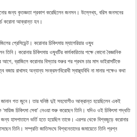
 বাঁচানোর জন্য কৃতজ্ঞতা প্রকাশ করেছিলেন জনসন। উল্লেখ্য, বরিস জনসনের
র্চে করোনা আক্রান্ত হন।
িলের প্রেসিডেন্ট। করোনার চিকিৎসায় ম্যালেরিয়ার ওষুধ
েন তিনি। করোনার চিকিৎসায় ওষুধটির কার্যকারিতার পক্ষে কোনো বৈজ্ঞানিক
এর আগে, ব্রাজিলে করোনার বিস্তার শুরুর পর প্রথম চার মাস ভাইরাসটিকে
 বজায় রাখাসহ অন্যান্য সংক্রমণবিরোধী স্বাস্থ্যবিধি না মানার পক্ষেও কথা
 কথা জানান গত জুনে। তার ঘনিষ্ঠ দুই সহযোগীও আক্রান্ত হয়েছিলেন একই
লক ‘মায়িজ চিকিৎসা সেবা’ নেওয়া শুরু করেছেন তিনি। যদিও ওই চিকিৎসা পদ্ধতি
য়ের জন্য হাসপাতালে ভর্তি হতে হয়েছিল তাকে। এরপর থেকে বিশ্বজুড়ে করোনার
সছেন তিনি। সম্প্রতি জাতিসংঘে বিশ্বনেতাদের জমায়েতে তিনি প্রশ্ন