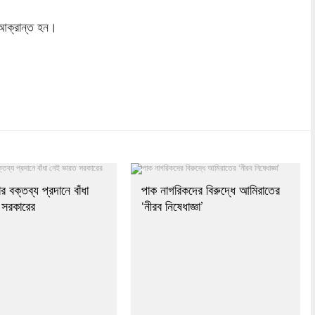
া আক্রান্ত হন।
dly
re
র বক্তব্য প্রদানে বাঁধা
পাক নাগরিকদের বিরুদ্ধে আমিরাতের
 সরকারের
‘নীরব নিষেধাজ্ঞা’