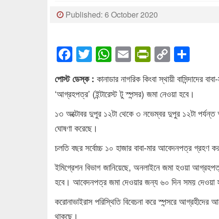
Published: 6 October 2020
Facebook
Twitter
WhatsApp
Email
PrintFrien
Copy
Sha
Link
কানাডার নাগরিক কিংবা স্থায়ী বাসিন্দাদের বা
পোস্ট ডেস্ক :
‘আগ্রহপত্র’ (ইন্টারেস্ট টু স্পন্সর) জমা নেওয়া হবে।
১৩ অক্টোবর দুপুর ১২টা থেকে ৩ নভেম্বর দুপুর ১২টা পর্যন
ঘোষণা করেছে।
চলতি বছর সর্বোচ্চ ১০ হাজার বাবা-মার আবেদনপত্র গ্রহণ ক
ইমিগ্রেশন বিভাগ জানিয়েছে, অনলাইনে জমা হওয়া আগ্রহপত্
হবে। আবেদনপত্র জমা দেওয়ার জন্য ৬০ দিন সময় দেওয়া 
করোনাভাইরাস পরিস্থিতি বিবেচনা করে স্পন্সরে আগ্রহীদের আয়
থাকছে।