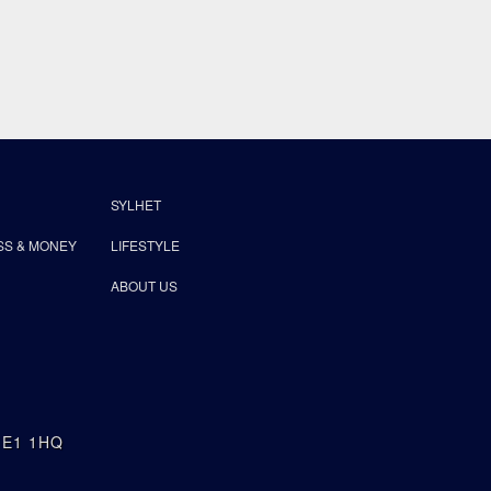
SYLHET
SS & MONEY
LIFESTYLE
ABOUT US
n E1 1HQ