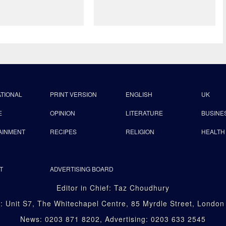
ATIONAL
PRINT VERSION
ENGLISH
UK
E
OPINION
LITERATURE
BUSINE
AINMENT
RECIPES
RELIGION
HEALTH
T
ADVERTISING BOARD
Editor in Chief: Taz Choudhury
: Unit S7, The Whitechapel Centre, 85 Myrdle Street, Londo
News: 0203 871 8202, Advertising: 0203 633 2545