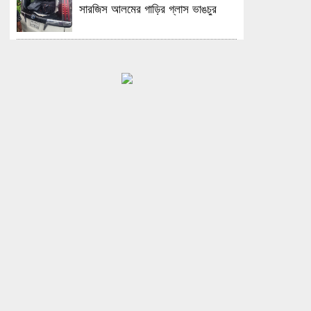
সারজিস আলমের গাড়ির গ্লাস ভাঙচুর