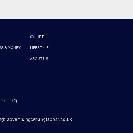
SYLHET
SS & MONEY
LIFESTYLE
ABOUT US
n E1 1HQ
g: advertising@banglapost.co.uk