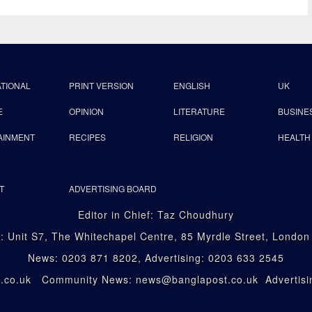
ATIONAL
PRINT VERSION
ENGLISH
UK
E
OPINION
LITERATURE
BUSINE
AINMENT
RECIPES
RELIGION
HEALTH
T
ADVERTISING BOARD
Editor in Chief: Taz Choudhury
: Unit S7, The Whitechapel Centre, 85 Myrdle Street, Londo
News: 0203 871 8202, Advertising: 0203 633 2545
st.co.uk Community News: news@banglapost.co.uk Advertisin