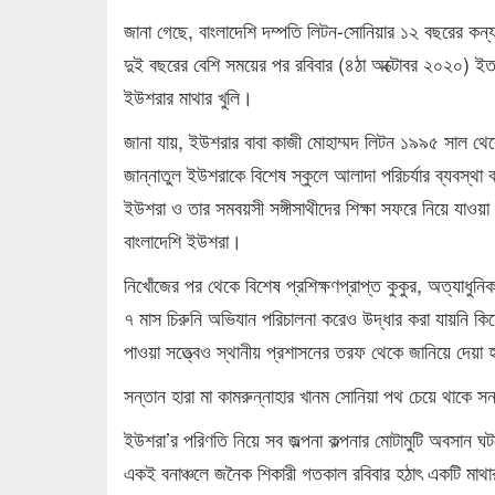
জানা গেছে, বাংলাদেশি দম্পতি লিটন-সোনিয়ার ১২ বছরের কন্
দুই বছরের বেশি সময়ের পর রবিবার (৪ঠা অক্টোবর ২০২০) ইতালি
ইউশরার মাথার খুলি।
জানা যায়, ইউশরার বাবা কাজী মোহাম্মদ লিটন ১৯৯৫ সাল থেকে
জান্নাতুল ইউশরাকে বিশেষ স্কুলে আলাদা পরিচর্যার ব্যবস্
ইউশরা ও তার সমবয়সী সঙ্গীসাথীদের শিক্ষা সফরে নিয়ে যাওয়া
বাংলাদেশি ইউশরা।
নিখোঁজের পর থেকে বিশেষ প্রশিক্ষণপ্রাপ্ত কুকুর, অত্যাধুনিক
৭ মাস চিরুনি অভিযান পরিচালনা করেও উদ্ধার করা যায়নি কি
পাওয়া সত্ত্বেও স্থানীয় প্রশাসনের তরফ থেকে জানিয়ে দেয়া
সন্তান হারা মা কামরুন্নাহার খানম সোনিয়া পথ চেয়ে থাকে স
ইউশরা’র পরিণতি নিয়ে সব জল্পনা কল্পনার মোটামুটি অবসান 
একই বনাঞ্চলে জনৈক শিকারী গতকাল রবিবার হঠাৎ একটি মাথার 