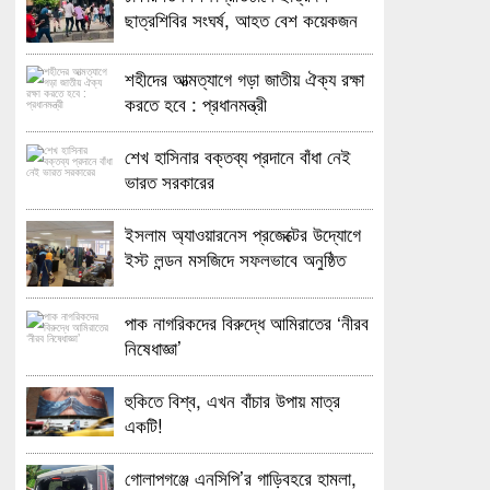
ছাত্রশিবির সংঘর্ষ, আহত বেশ কয়েকজন
শহীদের আত্মত্যাগে গড়া জাতীয় ঐক্য রক্ষা
করতে হবে : প্রধানমন্ত্রী
শেখ হাসিনার বক্তব্য প্রদানে বাঁধা নেই
ভারত সরকারের
ইসলাম অ্যাওয়ারনেস প্রজেক্টের উদ্যোগে
ইস্ট লন্ডন মসজিদে সফলভাবে অনুষ্ঠিত
হলো ওপেন ডে ও এক্সিবিশন
পাক নাগরিকদের বিরুদ্ধে আমিরাতের ‘নীরব
নিষেধাজ্ঞা’
হুকিতে বিশ্ব, এখন বাঁচার উপায় মাত্র
একটি!
গোলাপগঞ্জে এনসিপি’র গাড়িবহরে হামলা,