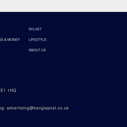
SYLHET
SS & MONEY
LIFESTYLE
ABOUT US
n E1 1HQ
g: advertising@banglapost.co.uk