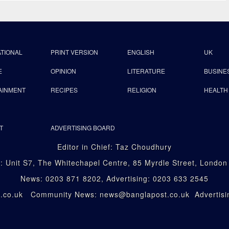
ATIONAL
PRINT VERSION
ENGLISH
UK
E
OPINION
LITERATURE
BUSINE
AINMENT
RECIPES
RELIGION
HEALTH
T
ADVERTISING BOARD
Editor in Chief: Taz Choudhury
: Unit S7, The Whitechapel Centre, 85 Myrdle Street, Londo
News: 0203 871 8202, Advertising: 0203 633 2545
st.co.uk Community News: news@banglapost.co.uk Advertisin