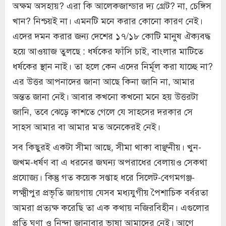
অক্ষম অসহায়? এরা কি আলেকজান্ডার দ্য গ্রেট? না, চেঙ্গিস
খান? নিশ্চয়ই না। এমনটি মনে করার কোনো কারণ নেই।
এদের দমন করার জন্য দেশের ১৭/১৮ কোটি মানুষ ঐক্যবদ্ধ
হয়ে আওয়াজ তুলছে : ধর্ষকের ফাঁসি চাই, বাংলার মাটিতে
ধর্ষকের স্থান নাই। তা হলে কেন এদের নির্মূল করা যাচ্ছে না?
এর উত্তর আপনাদের জানা আছে কিনা জানি না, আমার
অন্তত জানা নেই। আবার কখনো কখনো মনে হয় উত্তরটা
জানি, তবে ঝেড়ে কাশতে গেলে যে সাহসের দরকার সে
সাহস আমার বা আমার মত অনেকেরই নেই।
সব কিছুরই একটা সীমা আছে, সীমা থাকা বাঞ্ছনীয়। খুন-
জখম-ধর্ষণ বা এ ধরনের জঘন্য অপরাধের বেলায়ও সেকথা
প্রযোজ্য। কিন্তু গত কয়েক সপ্তাহ ধরে সিলেট-বেগমগঞ্জ-
লক্ষ্মীপুর প্রভৃতি জায়গায় যেসব মধ্যযুগীয় পৈশাচিক বর্বরতা
আমরা প্রত্যক্ষ করেছি তা এক কথায় নজিরবিহীন। এগুলোর
প্রতি ঘৃণা ও নিন্দা জানাবার ভাষা আমাদের নেই। আগে