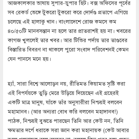
আজকালকার ভাষায় সুপার-ডুপার হিট। বক্স অফিসের পূর্বের
সব রেকর্ড ভেঙ্গে টুকরো টুকরো করে দোর্দণ্ড প্রতাপে এগিয়ে
চলেছে এই হালাকু খান। বাংলাদেশে রোজ কমসে কম
৪০/৫০টি মানবসন্তান না হলে তার প্রাতরাশই হয় না। খবরের
কাগজ খুললেই তার খবর। আর টিভির পর্দায় তার তাণ্ডবের
বিস্তারিত বিবরণ না থাকলে পুরো সংবাদ পরিবেশনই কেমন
যেন পানসে মনে হয়।
হ্যাঁ, সারা বিশ্বে আলোড়ন নয়, রীতিমত কিয়ামত সৃষ্টি করা
এই বিপর্যয়কে তুড়ি মেরে উড়িয়ে দিয়েছেন এই গ্রহেরই
একটি মাত্র মানুষ, যাঁকে তাঁর অনুসারীরা নিশ্চয়ই বলবেন
মহামানব। (আর অন্যরা বোধ করি বলবেন মহাদানব!)
পাঠক, নিশ্চয়ই বুঝতে পারছেন তিনি আর কেউ নন, তিনি
ক্ষমতার দর্পে ধরাকে সরা জ্ঞান করা মহানায়ক (কেউ আবার
ভুলে খলনায়ক বলে বসবেন না, বললে কিন্তু খবর হয়ে যেতে