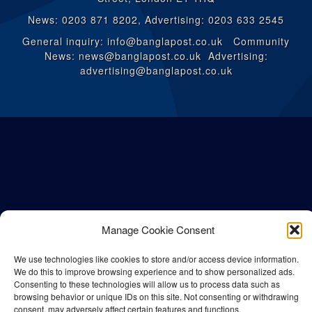
News: 0203 871 8202, Advertising: 0203 633 2545
General inquiry: info@banglapost.co.uk Community
News: news@banglapost.co.uk Advertising:
advertising@banglapost.co.uk
Manage Cookie Consent
We use technologies like cookies to store and/or access device information.
We do this to improve browsing experience and to show personalized ads.
© All rights reserved Bangla Post
2026
| Any unauthorised use or
Consenting to these technologies will allow us to process data such as
reproduction of our content is strictly prohibited.
browsing behavior or unique IDs on this site. Not consenting or withdrawing
consent, may adversely affect certain features and functions.