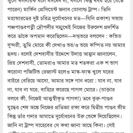
পারেন) মার্কিন প্রেসিডেন্ট জনাব ডোনাল্ড ট্রাম্প। তিনি
মহাভারতের দুষ্ট চরিত্র দুর্যোধনের মত—যিনি প্রকাশ্য সভায়
পঞ্চপাণ্ডবপত্নী দ্রৌপদীর সম্মুখেই নিজের উরুদেশ প্রদর্শিত
করে তাঁকে অপমান করেছিলেন—দম্ভভরে বললেন : কভিড
সুন্দরী, তুমি মোরে কী দেখাও ভয়/ও ভয়ে কম্পিত নয় আমার
হৃদয়। বলেই দেশবাসীর উদ্দেশে উদাত্ত আহ্বান জানালেন,
প্রিয় দেশবাসী, তোমরাও আমার মত শতকরা এক শ ভাগ
করোনা পজিটিভ রেজাল্ট হলেও মাস্ক-ফাস্ক খুলে ঘরের
বাইরে বেরিয়ে আসো, আমার সঙ্গে গান ধরো : যাব না, যাব
না, যাব না ঘরে, বাহিরে করেছে পাগল মোরে। (ডাক্তার
বলবে কী, নিজেই আত্মস্বীকৃত পাগল!) তবে কুরু-পাণ্ডব
যুদ্ধের শেষ অঙ্কে নিজের প্রতিজ্ঞা রক্ষা করে দ্বিতীয় পাণ্ডব ভীম
কিন্তু তাঁর গদার আঘাতে দুর্যোধনের উরু ভেঙ্গে দিয়েছিলেন।
জানি না ট্রাম্প সাহেবের সে কথা জানা আছে কিনা। সেই