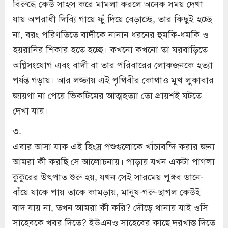
বিরুদ্ধে কেউ সাহস করে মামলা করলে অনেক সময় দেখা
যায় অপরাধী দিব্যি গায়ে ফুঁ দিয়ে বেড়াচ্ছে, তার কিছুই হচ্ছে
না, বরং পরিণতিতে বাদীকে নানান ধরনের হুমকি-ধমকি ও
হয়রানির শিকার হতে হচ্ছে। কখনো কখনো তা ঘরবাড়িতে
অগ্নিসংযোগ এবং বাদী বা তার পরিবারের লোকজনকে হত্যা
পর্যন্ত গড়ায়। আর লজ্জায় এই পৃথিবীর কোথাও মুখ লুকাবার
জায়গা না পেয়ে ভিকটিমের আত্মহত্যা তো প্রায়শই ঘটতে
দেখা যায়।
৩.
এবার আসা যাক এই হিংস্র পশুগুলোকে খাঁচাবন্দি করার জন্য
আমরা কী করছি সে আলোচনায়। পাড়ায় যখন একটা পাগলা
কুকুরের উৎপাত শুরু হয়, যখন সেই সারমেয় পুঙ্গব ডানে-
বাঁয়ে যাকে পায় তাকে কামড়ায়, মানুষ-গরু-ছাগল কেউই
বাদ যায় না, তখন আমরা কী করি? দৌড়ে থানায় যাই ওসি
সাহেবকে খবর দিতে? ইউএনও সাহেবের কাছে দরখাস্ত দিতে