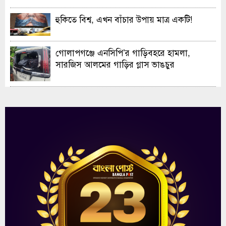
হুকিতে বিশ্ব, এখন বাঁচার উপায় মাত্র একটি!
গোলাপগঞ্জে এনসিপি’র গাড়িবহরে হামলা,
সারজিস আলমের গাড়ির গ্লাস ভাঙচুর