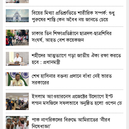
বিয়ের মিথ্যা প্রতিশ্রুতিতে শারীরিক সম্পর্ক: শুধু
পুরুষের শাস্তি কেন অবৈধ নয় জানতে চেয়ে
হাইকোর্টের রুল
ঢাকার তিন শিক্ষাপ্রতিষ্ঠানে ছাত্রদল-ছাত্রশিবির
সংঘর্ষ, আহত বেশ কয়েকজন
শহীদের আত্মত্যাগে গড়া জাতীয় ঐক্য রক্ষা করতে
হবে : প্রধানমন্ত্রী
শেখ হাসিনার বক্তব্য প্রদানে বাঁধা নেই ভারত
সরকারের
ইসলাম অ্যাওয়ারনেস প্রজেক্টের উদ্যোগে ইস্ট
লন্ডন মসজিদে সফলভাবে অনুষ্ঠিত হলো ওপেন ডে
ও এক্সিবিশন
পাক নাগরিকদের বিরুদ্ধে আমিরাতের ‘নীরব
নিষেধাজ্ঞা’