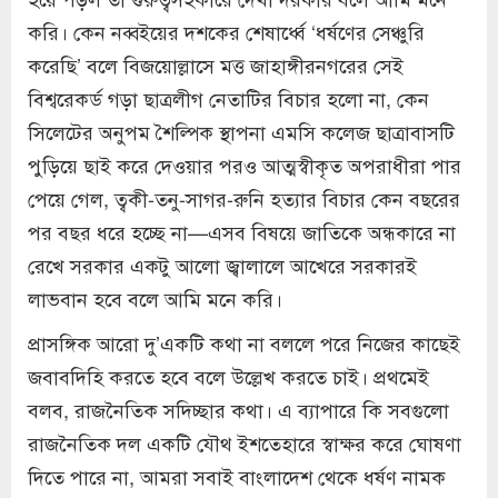
করি। কেন নব্বইয়ের দশকের শেষার্ধ্বে ‘ধর্ষণের সেঞ্চুরি
করেছি’ বলে বিজয়োল্লাসে মত্ত জাহাঙ্গীরনগরের সেই
বিশ্বরেকর্ড গড়া ছাত্রলীগ নেতাটির বিচার হলো না, কেন
সিলেটের অনুপম শৈল্পিক স্থাপনা এমসি কলেজ ছাত্রাবাসটি
পুড়িয়ে ছাই করে দেওয়ার পরও আত্মস্বীকৃত অপরাধীরা পার
পেয়ে গেল, ত্বকী-তনু-সাগর-রুনি হত্যার বিচার কেন বছরের
পর বছর ধরে হচ্ছে না—এসব বিষয়ে জাতিকে অন্ধকারে না
রেখে সরকার একটু আলো জ্বালালে আখেরে সরকারই
লাভবান হবে বলে আমি মনে করি।
প্রাসঙ্গিক আরো দু’একটি কথা না বললে পরে নিজের কাছেই
জবাবদিহি করতে হবে বলে উল্লেখ করতে চাই। প্রথমেই
বলব, রাজনৈতিক সদিচ্ছার কথা। এ ব্যাপারে কি সবগুলো
রাজনৈতিক দল একটি যৌথ ইশতেহারে স্বাক্ষর করে ঘোষণা
দিতে পারে না, আমরা সবাই বাংলাদেশ থেকে ধর্ষণ নামক