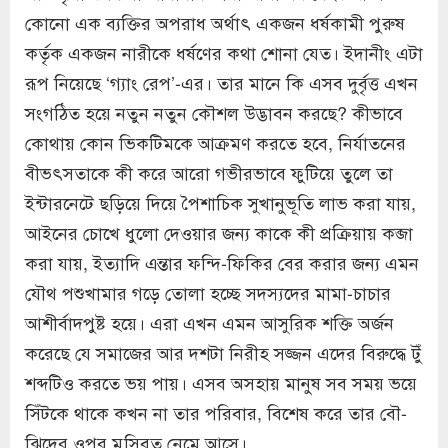
কোনো এক ব্যক্তির অপরাধ অর্থাৎ একজন ধর্ষকামী পুরুষ
কর্তৃক একজন নারীকে ধর্ষণের কথা শোনা যেত। ইদানীং এটা
রূপ নিয়েছে ‘গ্যাং রেপ’-এর। তার মানে কি এসব দুর্বৃত্ত এখন
সংগঠিত হয়ে নতুন নতুন কৌশল উদ্ভাবন করছে? কীভাবে
কোথায় কোন ভিকটিমকে আক্রমণ করতে হবে, নির্যাতনের
বীভৎসতাকে কী করে আরো গভীরভাবে ফুটিয়ে তুলে তা
ইন্টারনেটে ছড়িয়ে দিয়ে পৈশাচিক সুখানুভূতি লাভ করা যায়,
আইনের চোখে ধুলো দেওয়ার জন্য কাকে কী প্রক্রিয়ায় কব্জা
করা যায়, ইত্যাদি এন্তার ফন্দি-ফিকির বের করার জন্য এমন
যৌথ পশুখামার গড়ে তোলা হচ্ছে সদস্যদের মামা-চাচার
আশীর্বাদপুষ্ট হয়ে। এরা এখন এমন আসুরিক শক্তি অর্জন
করেছে যে সমাজের আর দশটা নিরীহ সজ্জন এদের বিরুদ্ধে টুঁ
শব্দটিও করতে ভয় পায়। এসব অসহায় মানুষ সব সময় ভয়ে
সিঁটকে থাকে কখন না তার পরিবার, বিশেষ করে তার বৌ-
ঝিদের ওপর মুসিবত নেমে আসে।