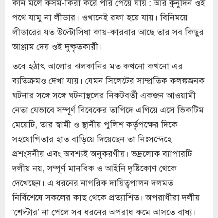
কান মলে কসম-কিরা করে পার পেয়ে যায় : আর কুনুদিন ওই
পথে যামু না লীডার। ওখানেই রফা হয়ে যায়। বিনিময়ে
লীডারের যত উল্টোসিধা কায়-কারবার আছে তার সব কিছুর
আঞ্জাম দেয় ওই দুষ্কৃতকারী।
তবে হঠাৎ আলোর ঝলকানির মত কখনো কখনো এর
ব্যতিক্রমও দেখা যায়। যেমন সিলেটের সাম্প্রতিক কলঙ্কজনক
ঘটনার সঙ্গে সঙ্গে ঘটনাস্থলের নিকটবর্তী একজন আওয়ামী
নেতা যেভাবে সম্পূর্ণ বিবেকের তাগিদে এগিয়ে এসে ভিকটিম
মেয়েটি, তার স্বামী ও স্থানীয় পুলিশ কর্তৃপক্ষের দিকে
সহযোগিতার হাত বাড়িয়ে দিয়েছেন তা নিঃসন্দেহে
প্রশংসনীয় এবং অবশ্যই অনুকরণীয়। ভদ্রলোক ব্যাপারটি
দলীয় নয়, সম্পূর্ণ মানবিক ও আইনি দৃষ্টিকোণ থেকে
দেখেছেন। এ ধরনের নাগরিক দায়িত্বপালন দলমত
নির্বিশেষে সকলের কাছ থেকে প্রত্যাশিত। অপরাধীরা দলীয়
‘শেল্টার’ না পেলে সব ধরনের অপরাধ কমে আসতে বাধ্য।