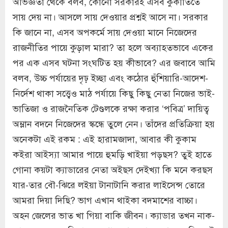
অভিজ্ঞতা থেকে বলব, কোনো সরকারই এসব কুকীর্তিতে
সায় দেয় না। আসলে সায় দেওয়ার প্রশ্নই আসে না। সরকার
কি জানে না, এসব অপকর্মে সায় দেওয়া মানে নিজেদের
রাজনীতির পায়ে কুড়াল মারা? তা হলে অব্যাহতভাবে একের
পর এক এসব ঘটনা সংঘটিত হয় কীভাবে? এর জবাবে আমি
বলব, উচ্চ পর্যায়ের দৃঢ় ইচ্ছা এবং কঠোর হুঁশিয়ারি-আদেশ-
নির্দেশ থাকা সত্ত্বেও মাঠ পর্যায়ে কিছু কিছু নেতা নিজের ভাই-
ভাতিজা ও রাজনৈতিক টেণ্ডলকে রক্ষা করার ‘পবিত্র’ দায়িত্ব
অম্লান বদনে নিজেদের স্কন্ধে তুলে নেন। তাঁদের প্রতিক্রিয়া হয়
অনেকটা এই রকম : এই হারামজাদা, আবার কী কুকাম
কইরা আইস্যা আমার পায়ে হুমড়ি খাইয়া পড়ছস? তুই হাতে
গোনা কয়টা ক্যাডারের নেতা অইছস দেইখ্যা কি মনে করছস
যার-তার বৌ-ঝিরে লইয়া টানাটানি করার লাইসেন্স তোরে
আমরা দিয়া দিছি? ভাগ এখান থাইকা বদমাশের বাচ্চা।
অহন জেলের ভাত খা গিয়া বাকি জীবন। ক্যাডার তখন নাক-