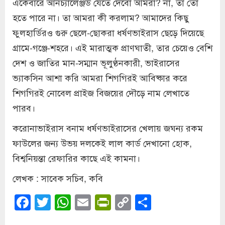
একেবারে আনচ্যালেঞ্জড যেতে দেবো আমরা? না, তা তো
হতে পারে না। তা আমরা কী করলাম? আমাদের কিছু
ফুলহার্ডিরও গুরু ছেলে-ছোকরা ধর্ষণভাইরাস ছেড়ে দিয়েছে
গ্রামে-গঞ্জে-শহরে। এই মারাত্মক প্রাণঘাতী, তার চেয়েও বেশি
দেশ ও জাতির মান-সম্মান ভূলুণ্ঠনকারী, ভাইরাসের
ভ্যাকসিন আশা করি আমরা শিগগিরই আবিষ্কার করে
শিগগিরই নোবেল প্রাইজ বিজয়ের দৌড়ে নাম লেখাতে
পারব।
করোনাভাইরাস বনাম ধর্ষণভাইরাসের খেলায় জঘন্য রকম
ফাউলের জন্য উভয় দলকেই লাল কার্ড দেখানো হোক,
বিশ্বনিয়ন্তা রেফারির কাছে এই কামনা।
লেখক : সাবেক সচিব, কবি
Facebook
Twitter
WhatsApp
Email
PrintFriendly
Copy
Share
Link