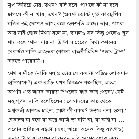
মুখ ফিরিয়ে নেয়, তখন? যদি বলে, পাগলে কী না বলে,
ছাগলে কী না খায়, তখন? (অবশ্য ভোটে সূক্ষ্ম কারচুপির
নজির ওই দেশেও আছে বলে জনশ্রুতি আছে। আর, পাগল
আর যাই হোক মিথ্যা বলে না, ছাগলও সব কিছু খেলেও ঘুষ
খায় বলে শোনা যায় না। ট্রাম্প সাহেবের মিথ্যাকথনের
রেকর্ডও নাকি আজতক কোনো রাজনীতিবিদ ‘ওভার ট্রাম্প’
করতে পারেননি।)
শেখ সাদীকে (নাকি মধ্যপ্রাচ্যের লোকমান্য পণ্ডিত লোকমান
হাকিমকে?) এক ব্যক্তি যখন জিজ্ঞেস করেছিল, আচ্ছা,
আপনি এত আদব-কায়দা শিখলেন কার কাছ থেকে? সেই
মহাপুরুষ নাকি বলেছিলেন : বেআদবের কাছ থেকে।
প্রশ্নকর্তা জানতে চাইল, সেটা কী রকম? উত্তরে বলা হলো :
বেআদব যা বলে বা করে আমি তা বলি না, বা করি না।…
করোনাভাইরাস সম্বন্ধে (এবং আরো অনেক কিছু সম্বন্ধেও)
জনাব ট্রাম্প যা বলেন বা করেন তাঁর দেশের লোক এবং