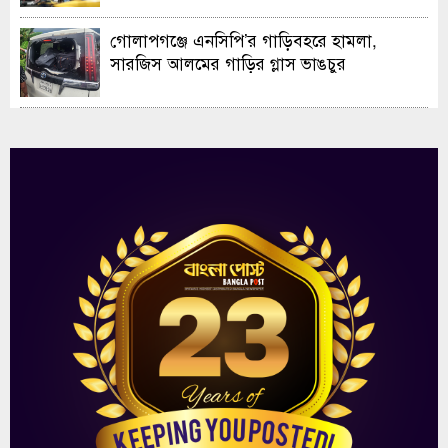
গোলাপগঞ্জে এনসিপি’র গাড়িবহরে হামলা,
সারজিস আলমের গাড়ির গ্লাস ভাঙচুর