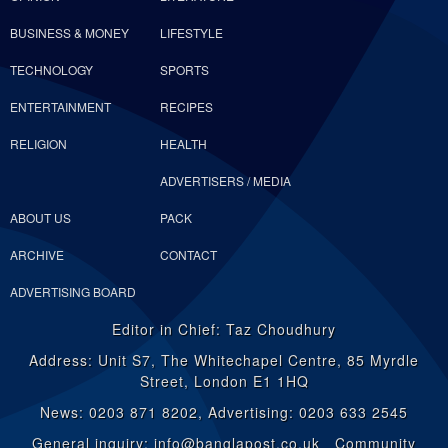
BUSINESS & MONEY
LIFESTYLE
TECHNOLOGY
SPORTS
ENTERTAINMENT
RECIPES
RELIGION
HEALTH
ADVERTISERS / MEDIA
ABOUT US
PACK
ARCHIVE
CONTACT
ADVERTISING BOARD
Editor in Chief: Taz Choudhury
Address: Unit S7, The Whitechapel Centre, 85 Myrdle
Street, London E1 1HQ
News: 0203 871 8202, Advertising: 0203 633 2545
General inquiry: info@banglapost.co.uk Community