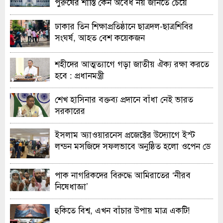
পুরুষের শাস্তি কেন অবৈধ নয় জানতে চেয়ে
হাইকোর্টের রুল
ঢাকার তিন শিক্ষাপ্রতিষ্ঠানে ছাত্রদল-ছাত্রশিবির
সংঘর্ষ, আহত বেশ কয়েকজন
শহীদের আত্মত্যাগে গড়া জাতীয় ঐক্য রক্ষা করতে
হবে : প্রধানমন্ত্রী
শেখ হাসিনার বক্তব্য প্রদানে বাঁধা নেই ভারত
সরকারের
ইসলাম অ্যাওয়ারনেস প্রজেক্টের উদ্যোগে ইস্ট
লন্ডন মসজিদে সফলভাবে অনুষ্ঠিত হলো ওপেন ডে
ও এক্সিবিশন
পাক নাগরিকদের বিরুদ্ধে আমিরাতের ‘নীরব
নিষেধাজ্ঞা’
হুকিতে বিশ্ব, এখন বাঁচার উপায় মাত্র একটি!