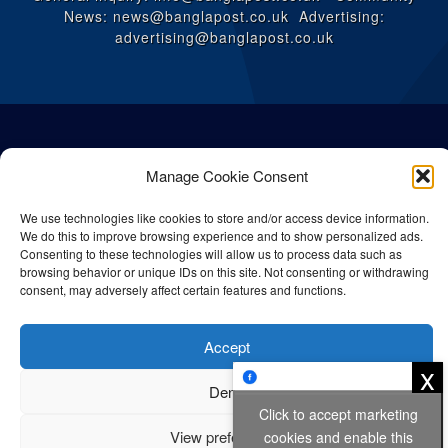
News: news@banglapost.co.uk Advertising:
advertising@banglapost.co.uk
Manage Cookie Consent
We use technologies like cookies to store and/or access device information.
We do this to improve browsing experience and to show personalized ads.
Consenting to these technologies will allow us to process data such as
browsing behavior or unique IDs on this site. Not consenting or withdrawing
consent, may adversely affect certain features and functions.
© All rights reserved Bangla Post
2026
| Any unauthorised use or
Accept
reproduction of our content is strictly prohibited.
x
Deny
Click to accept marketing
Privacy Policy
Cookie Policy
View preferences
cookies and enable this