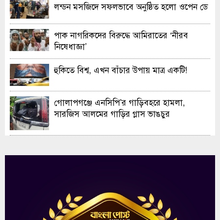
লন্ডন মসজিদে সফলভাবে অনুষ্ঠিত হলো ওপেন ডে
ও এক্সিবিশন
পাক নাগরিকদের বিরুদ্ধে আমিরাতের ‘নীরব
নিষেধাজ্ঞা’
হুকিতে বিশ্ব, এখন বাঁচার উপায় মাত্র একটি!
গোলাপগঞ্জে এনসিপি’র গাড়িবহরে হামলা,
সারজিস আলমের গাড়ির গ্লাস ভাঙচুর