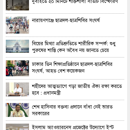
দুবাইতে ২০ মিনিটে শক্তিশালী সাতটি বিস্ফোরণ
নারায়ণগঞ্জে ছাত্রদল-ছাত্রশিবির সংঘর্ষ
বিয়ের মিথ্যা প্রতিশ্রুতিতে শারীরিক সম্পর্ক: শুধু
পুরুষের শাস্তি কেন অবৈধ নয় জানতে চেয়ে
হাইকোর্টের রুল
ঢাকার তিন শিক্ষাপ্রতিষ্ঠানে ছাত্রদল-ছাত্রশিবির
সংঘর্ষ, আহত বেশ কয়েকজন
শহীদের আত্মত্যাগে গড়া জাতীয় ঐক্য রক্ষা করতে
হবে : প্রধানমন্ত্রী
শেখ হাসিনার বক্তব্য প্রদানে বাঁধা নেই ভারত
সরকারের
ইসলাম অ্যাওয়ারনেস প্রজেক্টের উদ্যোগে ইস্ট