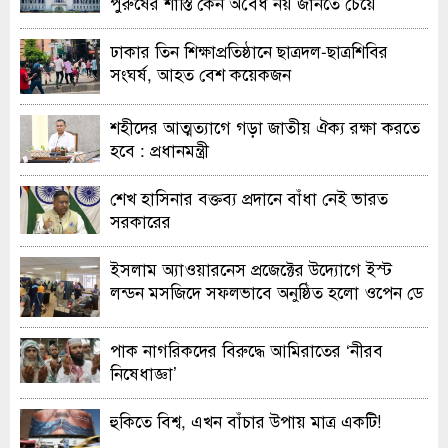
পুরুষের শাস্তি কেন অবৈধ নয় জানতে চেয়ে
হাইকোর্টের রুল
ঢাকার তিন শিক্ষাপ্রতিষ্ঠানে ছাত্রদল-ছাত্রশিবির
সংঘর্ষ, আহত বেশ কয়েকজন
শহীদের আত্মত্যাগে গড়া জাতীয় ঐক্য রক্ষা করতে
হবে : প্রধানমন্ত্রী
শেখ হাসিনার বক্তব্য প্রদানে বাঁধা নেই ভারত
সরকারের
ইসলাম অ্যাওয়ারনেস প্রজেক্টের উদ্যোগে ইস্ট
লন্ডন মসজিদে সফলভাবে অনুষ্ঠিত হলো ওপেন ডে
ও এক্সিবিশন
পাক নাগরিকদের বিরুদ্ধে আমিরাতের ‘নীরব
নিষেধাজ্ঞা’
হুকিতে বিশ্ব, এখন বাঁচার উপায় মাত্র একটি!