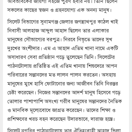
অবিভাবকের জায়গা সহজে পুরণ হবার নয়। তিনি ছিলেন
সকলের কাছের স্বজন ও গ্রহনযোগ্য এক অনন্য মানুষ।
সিলেট বিভাগের সুনামগঞ্জ জেলার জগন্নাথপুর কাঠল খাই
নিবাসী আলহাজ আব্দুল আহাদ ছিলেন তার এলাকার
মানুষের সৌভাগ্যের বরপুত্র। নিরবে নিভৃতে তাদের সুখ
দুঃখের অংশীদার। এম এ আহাদ এতিম খানা নামে একটি
অসাধারণ সেবা প্রতিষ্ঠান গড়ে তুলেছেন তিনি। সিলেটের
পাঠনটোলায় প্রতিষ্ঠিত এই এতিম খানায় শিশুদেরে আপন
পরিবারের সন্তানদের মত লালন পালন করতেন। অসহায়
মানুষের মুখে হাসি ফোটানোর জন্য আজীবন তিনি নিরন্তর
চেষ্টা করেছেন। নিজের সন্তানদের আদর্শ মানুষ হিসেবে গড়ে
তোলার পাশাপাশি অসংখ্য গরীব মানুষের সন্তানদের নৈতিক
ও মানবিক মূল্যেবোধে জাগ্রত করেছেন। তাদের শিক্ষা ও
প্রশিক্ষণের খরচ বহন করেছেন উদারভাবে, দারাজ হস্তে।
সিলেট নগরির পাঠানটোলায় তার ঐতিহ্যবাহী আহাদ ভিলা