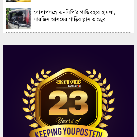
গোলাপগঞ্জে এনসিপি’র গাড়িবহরে হামলা,
সারজিস আলমের গাড়ির গ্লাস ভাঙচুর