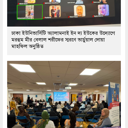
ঢাকা ইউনিভার্সিটি অ্যালামনাই ইন দ্য ইউকের উদ্যোগে
মরহুম মীর বেলাল শরীফের স্মরণে ভার্চুয়াল দোয়া
মাহফিল অনুষ্ঠিত