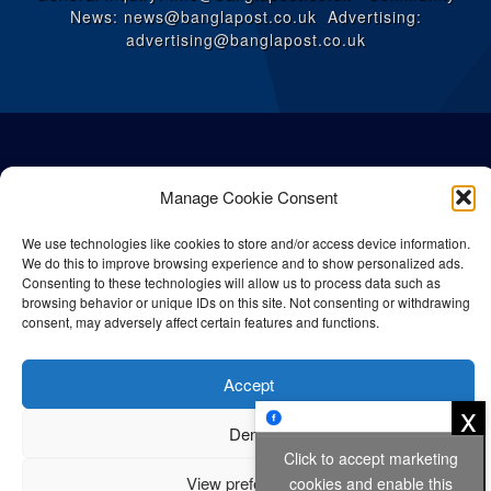
News: news@banglapost.co.uk Advertising:
advertising@banglapost.co.uk
Manage Cookie Consent
We use technologies like cookies to store and/or access device information.
We do this to improve browsing experience and to show personalized ads.
Consenting to these technologies will allow us to process data such as
browsing behavior or unique IDs on this site. Not consenting or withdrawing
consent, may adversely affect certain features and functions.
© All rights reserved Bangla Post
2026
| Any unauthorised use or
Accept
reproduction of our content is strictly prohibited.
x
Deny
Click to accept marketing
Privacy Policy
Cookie Policy
View preferences
cookies and enable this