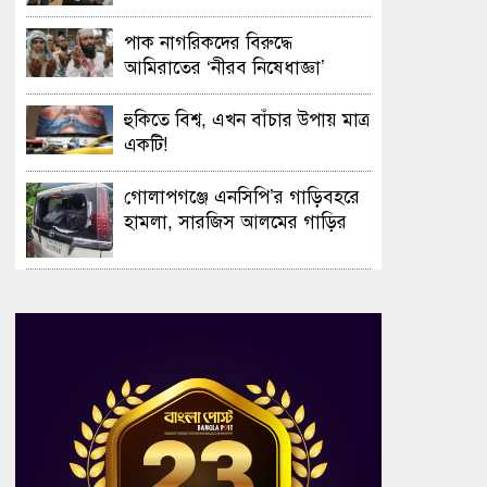
সফলভাবে অনুষ্ঠিত হলো ওপেন ডে
ও এক্সিবিশন
পাক নাগরিকদের বিরুদ্ধে
আমিরাতের ‘নীরব নিষেধাজ্ঞা’
হুকিতে বিশ্ব, এখন বাঁচার উপায় মাত্র
একটি!
গোলাপগঞ্জে এনসিপি’র গাড়িবহরে
হামলা, সারজিস আলমের গাড়ির
গ্লাস ভাঙচুর