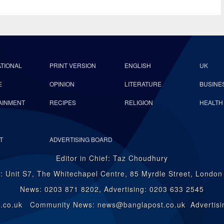
ATIONAL
PRINT VERSION
ENGLISH
UK
E
OPINION
LITERATURE
BUSINE
AINMENT
RECIPES
RELIGION
HEALTH
T
ADVERTISING BOARD
Editor in Chief: Taz Choudhury
: Unit S7, The Whitechapel Centre, 85 Myrdle Street, Londo
News: 0203 871 8202, Advertising: 0203 633 2545
st.co.uk Community News: news@banglapost.co.uk Advertisin