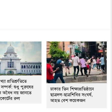
।
dly
re
্যা প্রতিশ্রুতিতে
সম্পর্ক: শুধু পুরুষের
ঢাকার তিন শিক্ষাপ্রতিষ্ঠানে
কেন অবৈধ নয় জানতে
ছাত্রদল-ছাত্রশিবির সংঘর্ষ,
কোর্টের রুল
আহত বেশ কয়েকজন