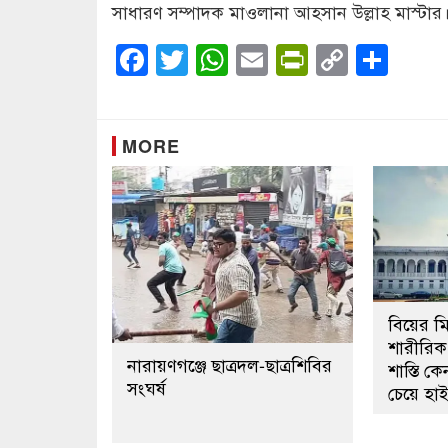
সাধারণ সম্পাদক মাওলানা আহসান উল্লাহ মাস্টার
Facebook
Twitter
WhatsApp
Email
PrintFrien
Copy
Sha
Link
MORE
বিয়ের মিথ
শারীরিক 
নারায়ণগঞ্জে ছাত্রদল-ছাত্রশিবির
শাস্তি 
সংঘর্ষ
চেয়ে হাই