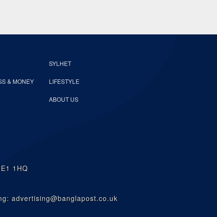
SYLHET
SS & MONEY
LIFESTYLE
ABOUT US
n E1 1HQ
g: advertising@banglapost.co.uk