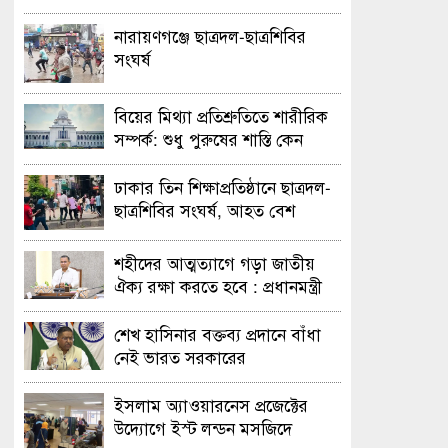
নারায়ণগঞ্জে ছাত্রদল-ছাত্রশিবির
সংঘর্ষ
বিয়ের মিথ্যা প্রতিশ্রুতিতে শারীরিক
সম্পর্ক: শুধু পুরুষের শাস্তি কেন
অবৈধ নয় জানতে চেয়ে হাইকোর্টের
রুল
ঢাকার তিন শিক্ষাপ্রতিষ্ঠানে ছাত্রদল-
ছাত্রশিবির সংঘর্ষ, আহত বেশ
কয়েকজন
শহীদের আত্মত্যাগে গড়া জাতীয়
ঐক্য রক্ষা করতে হবে : প্রধানমন্ত্রী
শেখ হাসিনার বক্তব্য প্রদানে বাঁধা
নেই ভারত সরকারের
ইসলাম অ্যাওয়ারনেস প্রজেক্টের
উদ্যোগে ইস্ট লন্ডন মসজিদে