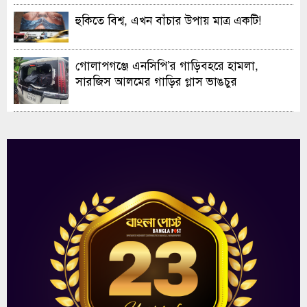
হুকিতে বিশ্ব, এখন বাঁচার উপায় মাত্র একটি!
গোলাপগঞ্জে এনসিপি’র গাড়িবহরে হামলা,
সারজিস আলমের গাড়ির গ্লাস ভাঙচুর