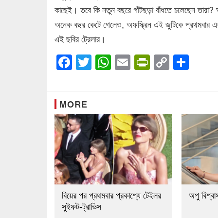
কাছেই। তবে কি নতুন বছরে গাঁটছড়া বাঁধতে চলেছেন তারা? অ
অনেক বছর কেটে গেলেও, অফস্ক্রিন এই জুটিকে প্রথমবার একসঙ
এই ছবির ট্রেলার।
Facebook
Twitter
WhatsApp
Email
PrintFrien
Copy
Sha
Link
MORE
বিয়ের পর প্রথমবার প্রকাশ্যে টেইলর
অপু বিশ্ব
সুইফট-ট্রাভিস