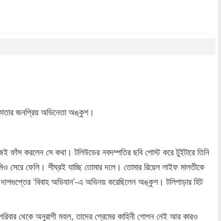
dly
re
লকাতার জনপ্রিয় অভিনেতা অঙ্কুশ।
নিজেই ফাঁস করলেন সে কথা। টলিউডের নবদম্পতির ছবি পোস্ট করে টুইটারে তিনি
মিও সেরে ফেলি। শীঘ্রই যাচ্ছি তোমার দলে। তোমার রিয়েল লাইফ মালতীকে
িরসা দাশগুপ্তের ‘বিবাহ অভিযান’-এ অভিনয় করেছিলেন অঙ্কুশ। টলিপাড়ার হিট
 পরিবার থেকে অনুরাগী মহল, তাদের প্রেমের কাহিনী গোপন নেই আর কারও