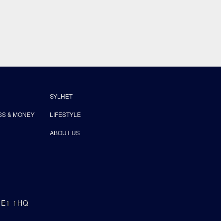
SYLHET
SS & MONEY
LIFESTYLE
ABOUT US
n E1 1HQ