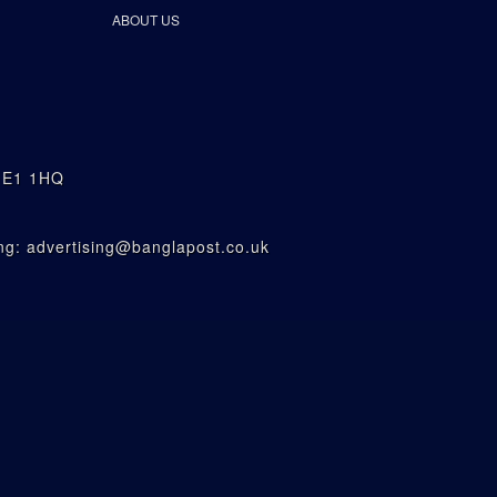
ABOUT US
n E1 1HQ
g: advertising@banglapost.co.uk