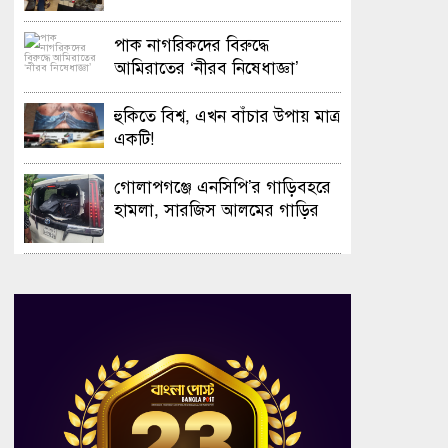
সফলভাবে অনুষ্ঠিত হলো ওপেন ডে
ও এক্সিবিশন
পাক নাগরিকদের বিরুদ্ধে
আমিরাতের ‘নীরব নিষেধাজ্ঞা’
হুকিতে বিশ্ব, এখন বাঁচার উপায় মাত্র
একটি!
গোলাপগঞ্জে এনসিপি’র গাড়িবহরে
হামলা, সারজিস আলমের গাড়ির
গ্লাস ভাঙচুর