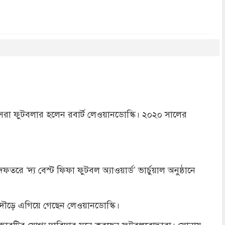
dly
re
সেরা ফুটবলার হলেন রবার্ট লেওয়ানডোস্কি। ২০২০ সালের
ে ‘দ্য বেস্ট ফিফা ফুটবল অ্যাওয়ার্ড’ ভার্চুয়াল অনুষ্ঠানে
ৌড়ে এগিয়ে গেছেন লেওয়ানডোস্কি।
স্কারটির যোগ্য দাবিদার মনে করছেন ফুটবলবোদ্ধারা। সোনায়