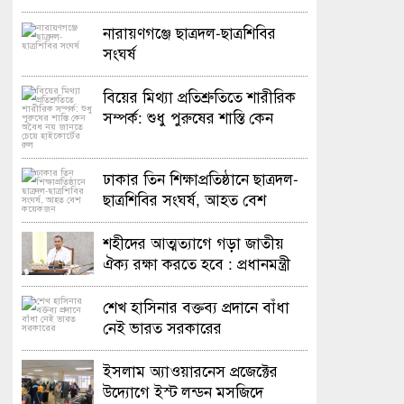
নারায়ণগঞ্জে ছাত্রদল-ছাত্রশিবির
সংঘর্ষ
বিয়ের মিথ্যা প্রতিশ্রুতিতে শারীরিক
সম্পর্ক: শুধু পুরুষের শাস্তি কেন
অবৈধ নয় জানতে চেয়ে হাইকোর্টের
রুল
ঢাকার তিন শিক্ষাপ্রতিষ্ঠানে ছাত্রদল-
ছাত্রশিবির সংঘর্ষ, আহত বেশ
কয়েকজন
শহীদের আত্মত্যাগে গড়া জাতীয়
ঐক্য রক্ষা করতে হবে : প্রধানমন্ত্রী
শেখ হাসিনার বক্তব্য প্রদানে বাঁধা
নেই ভারত সরকারের
ইসলাম অ্যাওয়ারনেস প্রজেক্টের
উদ্যোগে ইস্ট লন্ডন মসজিদে