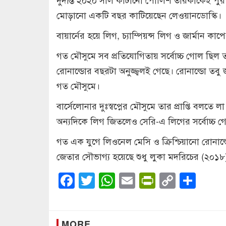
মোড়ানো একটি বছর কাটিয়েছেন লেওয়ানডোস্কি।
বায়ার্নের হয়ে লিগ, চ্যাম্পিয়ন্স লিগ ও জার্মান কা
গত মৌসুমে সব প্রতিযোগিতায় সর্বোচ্চ গোল ছিল
রোনাল্ডোর বছরটা অনুজ্জ্বলই গেছে। রোনাল্ডো তবু
গত মৌসুমে।
বার্সেলোনার দুঃস্বপ্নের মৌসুমে তার প্রাপ্তি বলতে 
অন্যদিকে লিগ জিতলেও সেরি-এ লিগের সর্বোচ্চ গো
গত এক যুগে লিওনেল মেসি ও ক্রিশ্চিয়ানো রোনাল্
জেতার সৌভাগ্য হয়েছে শুধু লুকা মদরিচের (২০১৮
Facebook
Twitter
WhatsApp
Email
PrintFrien
Copy
Sha
Link
MORE