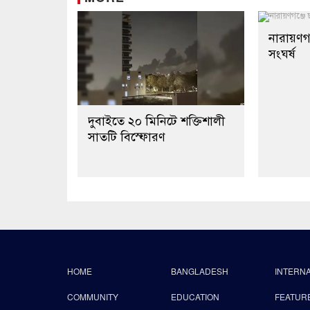
নারায়ণগঞ
সংঘর্ষ
দুবাইতে ২০ মিনিটে শক্তিশালী
সাতটি বিস্ফোরণ
HOME
BANGLADESH
INTERN
COMMUNITY
EDUCATION
FEATUR