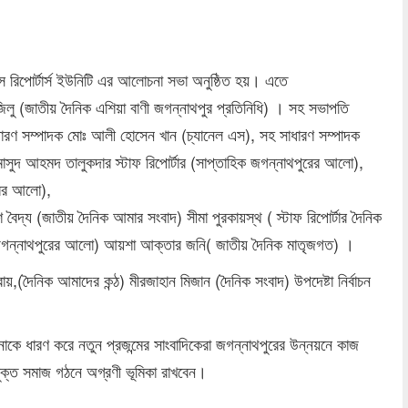
রিপোর্টার্স ইউনিটি এর আলোচনা সভা অনুষ্ঠিত হয়। এতে
জিলু (জাতীয় দৈনিক এশিয়া বাণী জগন্নাথপুর প্রতিনিধি) । সহ সভাপতি
 সাধারণ সম্পাদক মোঃ আলী হোসেন খান (চ্যানেল এস), সহ সাধারণ সম্পাদক
মাসুদ আহমদ তালুকদার স্টাফ রিপোর্টার (সাপ্তাহিক জগন্নাথপুরের আলো),
ুরের আলো),
েশ বৈদ্য (জাতীয় দৈনিক আমার সংবাদ) সীমা পুরকায়স্থ ( স্টাফ রিপোর্টার দৈনিক
িক জগন্নাথপুরের আলো) আয়শা আক্তার জনি( জাতীয় দৈনিক মাতৃজগত) ।
য়,(দৈনিক আমাদের কন্ঠ) মীরজাহান মিজান (দৈনিক সংবাদ) উপদেষ্টা নির্বাচন
াকে ধারণ করে নতুন প্রজন্মের সাংবাদিকেরা জগন্নাথপুরের উন্নয়নে কাজ
মুক্ত সমাজ গঠনে অগ্রণী ভূমিকা রাখবেন।