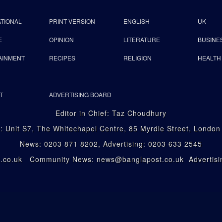
ATIONAL
PRINT VERSION
ENGLISH
UK
E
OPINION
LITERATURE
BUSINE
AINMENT
RECIPES
RELIGION
HEALTH
T
ADVERTISING BOARD
Editor in Chief: Taz Choudhury
: Unit S7, The Whitechapel Centre, 85 Myrdle Street, Londo
News: 0203 871 8202, Advertising: 0203 633 2545
st.co.uk Community News: news@banglapost.co.uk Advertisin