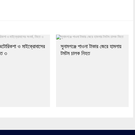
dly
re
ে অটোরিকশা ও মাইক্রোবাসের
সুনামগঞ্জে পাওনা টাকার জেরে হামলায়
িহত ৩
টমটম চালক নিহত