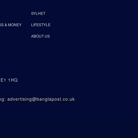
SYLHET
SS & MONEY
LIFESTYLE
ABOUT US
n E1 1HQ
g: advertising@banglapost.co.uk