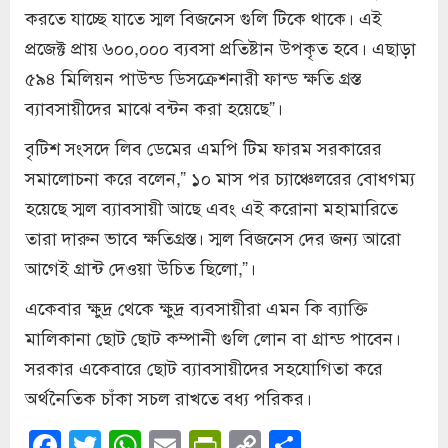
করতে যাচ্ছে যাতে স্মল বিজনেস গুলি টিকে থাকে। এই
প্রজেক্ট প্রায় ৬০০,০০০ ব্যবসা প্রতিষ্টান উপকৃত হবে। এছাড়া
৫৯৪ মিলিয়ন পাউন্ড ডিসক্রেশনারী ফান্ড ক্ষতি গ্রস্ত
ব্যাবসায়ীদের মাঝে বন্টন করা হয়েছে”।
বৃটিশ সংসদে লিব ডেমের এমপি টিম ফারম সরকারের
সমালোচনা করে বলেন,” ১০ মাস পর চ্যাঞ্চেলরের বোধগম্য
হয়েছে স্মল ব্যাবসায়ী আছে এবং এই করোনা মহামারিতে
তারা দারুন ভাবে ক্ষতিগ্রস্ত। স্মল বিজনেস দের জন্য আরো
আগেই গ্রান্ট দেওয়া উচিত ছিলো,”।
একেবার ক্ষুদ্র থেকে ক্ষুদ্র ব্যবসায়ীরা এমন কি ব্যাক্তি
মালিকানা ছোট ছোট কম্পানী গুলি লোন বা গ্রান্ড পাবেন।
সরকার একেবারে ছোট ব্যাবসায়ীদের সহযোগিতা করে
অর্থনৈতিক চাঁকা সচল রাখতে বধ্য পরিকর।
Facebook
Twitter
WhatsApp
Email
PrintFriendly
Copy
Share