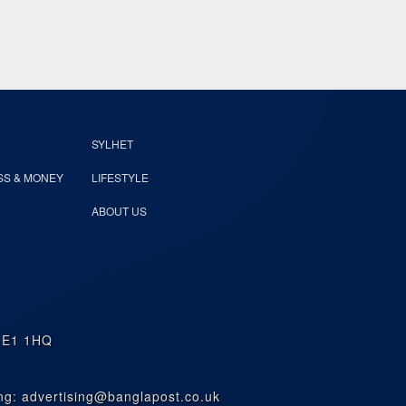
SYLHET
SS & MONEY
LIFESTYLE
ABOUT US
n E1 1HQ
g: advertising@banglapost.co.uk