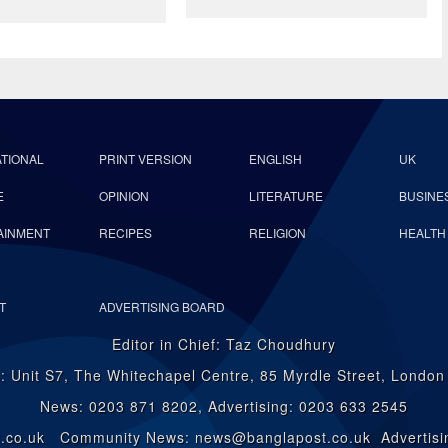
ATIONAL
PRINT VERSION
ENGLISH
UK
E
OPINION
LITERATURE
BUSINE
AINMENT
RECIPES
RELIGION
HEALTH
T
ADVERTISING BOARD
Editor in Chief: Taz Choudhury
: Unit S7, The Whitechapel Centre, 85 Myrdle Street, Londo
News: 0203 871 8202, Advertising: 0203 633 2545
st.co.uk Community News: news@banglapost.co.uk Advertisin