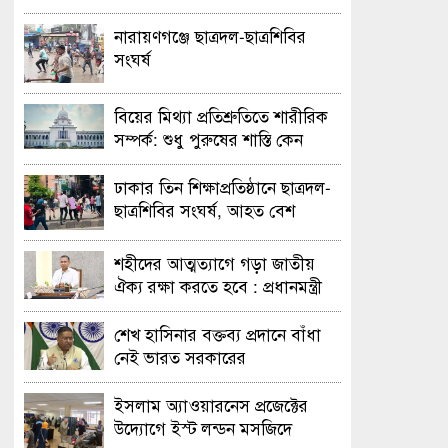
নারায়ণগঞ্জে ছাত্রদল-ছাত্রশিবির
সংঘর্ষ
বিয়ের মিথ্যা প্রতিশ্রুতিতে শারীরিক
সম্পর্ক: শুধু পুরুষের শাস্তি কেন
অবৈধ নয় জানতে চেয়ে হাইকোর্টের
রুল
ঢাকার তিন শিক্ষাপ্রতিষ্ঠানে ছাত্রদল-
ছাত্রশিবির সংঘর্ষ, আহত বেশ
কয়েকজন
শহীদের আত্মত্যাগে গড়া জাতীয়
ঐক্য রক্ষা করতে হবে : প্রধানমন্ত্রী
শেখ হাসিনার বক্তব্য প্রদানে বাঁধা
নেই ভারত সরকারের
ইসলাম অ্যাওয়ারনেস প্রজেক্টের
উদ্যোগে ইস্ট লন্ডন মসজিদে