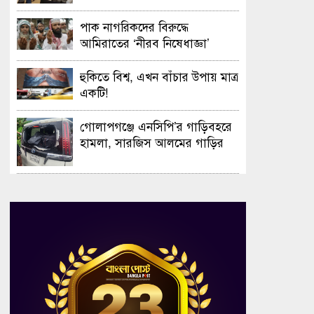
সফলভাবে অনুষ্ঠিত হলো ওপেন ডে
ও এক্সিবিশন
পাক নাগরিকদের বিরুদ্ধে
আমিরাতের ‘নীরব নিষেধাজ্ঞা’
হুকিতে বিশ্ব, এখন বাঁচার উপায় মাত্র
একটি!
গোলাপগঞ্জে এনসিপি’র গাড়িবহরে
হামলা, সারজিস আলমের গাড়ির
গ্লাস ভাঙচুর