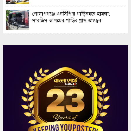
গোলাপগঞ্জে এনসিপি’র গাড়িবহরে হামলা,
সারজিস আলমের গাড়ির গ্লাস ভাঙচুর