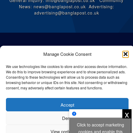
General inquiry: info@banglapost.co.uk Community
News: news@banglapost.co.uk Advertising:
advertising@banglapost.co.uk
Manage Cookie Consent
We use technologies like cookies to store and/or access device information.
We do this to improve browsing experience and to show personalized ads.
Consenting to these technologies will allow us to process data such as
browsing behavior or unique IDs on this site. Not consenting or withdrawing
consent, may adversely affect certain features and functions.
© All rights reserved Bangla Post
2026
| Any unauthorised use or
Accept
reproduction of our content is strictly prohibited.
x
Deny
Click to accept marketing
Privacy Policy
Cookie Policy
View preferences
cookies and enable this