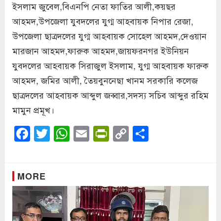
ইসলাম জুবেল,বিএনপি নেতা ফাতির আলী,কয়ছর
আহমদ,উপজেলা যুবদলের যুগ্ম আহবায়ক নিপার রেজা,
উপজেলা ছাত্রদলের যুগ্ম আহবায়ক সোহেল আহমদ,দেওয়ান
মারজান আহমদ,ফারুক আহমদ,জায়ফরনগর ইউনিয়ন
যুবদলের আহবায়ক সিরাজুল ইসলাম, যুগ্ম আহবায়ক ফারুক
আহমদ, জমির আলী, তৈয়বুননেছা খানম সরকারি কলেজ
ছাত্রদলের আহবায়ক আব্দুল জব্বার,সদস্য সচিব আব্দুর রহিম
মামুন প্রমূখ।
Facebook
Twitter
WhatsApp
Email
PrintFriendly
Copy
Share
Link
MORE