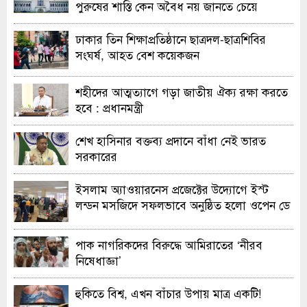
পুরুষের শাস্তি কেন অবৈধ নয় জানতে চেয়ে
হাইকোর্টের রুল
ঢাকার তিন শিক্ষাপ্রতিষ্ঠানে ছাত্রদল-ছাত্রশিবির
সংঘর্ষ, আহত বেশ কয়েকজন
শহীদের আত্মত্যাগে গড়া জাতীয় ঐক্য রক্ষা করতে
হবে : প্রধানমন্ত্রী
শেখ হাসিনার বক্তব্য প্রদানে বাঁধা নেই ভারত
সরকারের
ইসলাম অ্যাওয়ারনেস প্রজেক্টের উদ্যোগে ইস্ট
লন্ডন মসজিদে সফলভাবে অনুষ্ঠিত হলো ওপেন ডে
ও এক্সিবিশন
পাক নাগরিকদের বিরুদ্ধে আমিরাতের ‘নীরব
নিষেধাজ্ঞা’
হুকিতে বিশ্ব, এখন বাঁচার উপায় মাত্র একটি!