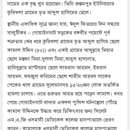
নামের এক বৃদ্ধ খুন হয়েছেন। তিনি রুস্তমপুর ইউনিয়নের
কুরিখলা গ্রামের মৃত আব্দুল হাসিমের ছেলে।
স্থানীয় একাধিক সূত্রে জানা যায়, ঈদুল ফিতরের দিন সন্ধ্যায়
সালুটিকর – গোয়াইনঘাট সড়কের বঙ্গবীর পয়েন্টে পূর্ব
শত্রুতার ঝের ধরে কুরিখলা গ্রামের মৃত আব্দুল হাসিম ছেলে
কামাল উদ্দিন (৫০)) এবং একই গ্রামের আব্দুল্লাহ মিয়ার
ছেলে মস্তফা মিয়া,দুলাল মিয়া,আবুল হাসানাত,
হাবিবুল্লাহ মাস্টারের ছেলে কামরান আহমদ, ইমরান
আহমদ, ফয়জুল করিমের ছেলে শামীম আহমদ সাকের
পেকের খাল গ্রামের সুলেমানসহ ১৫/২০জন লোক অতর্কিত
হামলা চালায়। এতে গুরুতর আহত হয়ে পড়েন কামাল। খবর
পেয়ে গোয়াইনঘাট থানার একদল পুলিশ ঘটনাস্থলে পৌঁছে
কামাল উদ্দিনকে উদ্ধার করে চিকিৎসার জন্য সিলেট
এম,এ,জি ওসমানী মেডিকেল কলেজ হাসপাতালে প্রেরণ
করেন। কামালকে ওসমানী মেডিকেল কলেজ হাসপাতালে