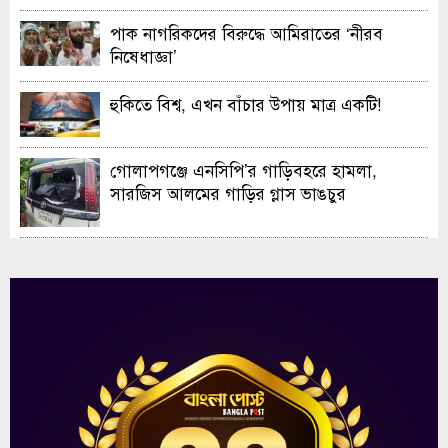
পাক নাগরিকদের বিরুদ্ধে আমিরাতের ‘নীরব
নিষেধাজ্ঞা’
হুকিতে বিশ্ব, এখন বাঁচার উপায় মাত্র একটি!
গোলাপগঞ্জে এনসিপি’র গাড়িবহরে হামলা,
সারজিস আলমের গাড়ির গ্লাস ভাঙচুর