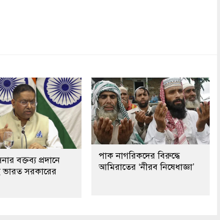
dly
re
পাক নাগরিকদের বিরুদ্ধে
নার বক্তব্য প্রদানে
আমিরাতের ‘নীরব নিষেধাজ্ঞা’
েই ভারত সরকারের