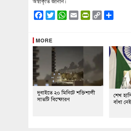
অস্বীকৃতি জানান।
Facebook
Twitter
WhatsApp
Email
PrintFrien
Copy
Sha
Link
MORE
দুবাইতে ২০ মিনিটে শক্তিশালী
শেখ হাসি
সাতটি বিস্ফোরণ
বাঁধা ন