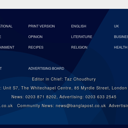
ATIONAL
PRINT VERSION
ENGLISH
UK
E
OPINION
LITERATURE
BUSINE
AINMENT
RECIPES
RELIGION
HEALTH
T
ADVERTISING BOARD
Editor in Chief: Taz Choudhury
: Unit S7, The Whitechapel Centre, 85 Myrdle Street, Londo
News: 0203 871 8202, Advertising: 0203 633 2545
st.co.uk Community News: news@banglapost.co.uk Advertisin