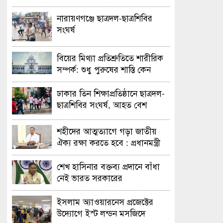
নারায়ণগঞ্জে ছাত্রদল-ছাত্রশিবির
সংঘর্ষ
বিয়ের মিথ্যা প্রতিশ্রুতিতে শারীরিক
সম্পর্ক: শুধু পুরুষের শাস্তি কেন
অবৈধ নয় জানতে চেয়ে হাইকোর্টের
রুল
ঢাকার তিন শিক্ষাপ্রতিষ্ঠানে ছাত্রদল-
ছাত্রশিবির সংঘর্ষ, আহত বেশ
কয়েকজন
শহীদের আত্মত্যাগে গড়া জাতীয়
ঐক্য রক্ষা করতে হবে : প্রধানমন্ত্রী
শেখ হাসিনার বক্তব্য প্রদানে বাঁধা
নেই ভারত সরকারের
ইসলাম অ্যাওয়ারনেস প্রজেক্টের
উদ্যোগে ইস্ট লন্ডন মসজিদে