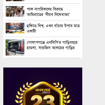
সফলভাবে অনুষ্ঠিত হলো ওপেন ডে
ও এক্সিবিশন
পাক নাগরিকদের বিরুদ্ধে
আমিরাতের ‘নীরব নিষেধাজ্ঞা’
হুকিতে বিশ্ব, এখন বাঁচার উপায় মাত্র
একটি!
গোলাপগঞ্জে এনসিপি’র গাড়িবহরে
হামলা, সারজিস আলমের গাড়ির
গ্লাস ভাঙচুর