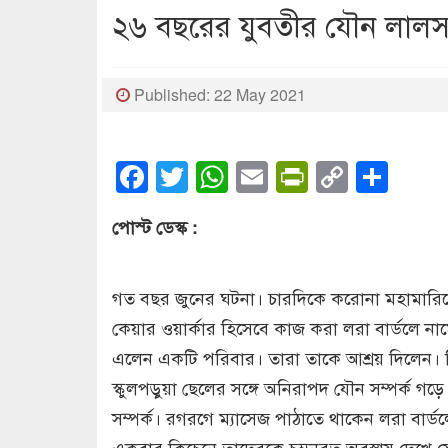
২৬ বছরের যুবতীর যৌন লালস
Published: 22 May 2021
Facebook
Twitter
WhatsApp
Email
PrintFrien
Copy
Sha
Link
পোস্ট ডেস্ক :
গত বছর জুনের ঘটনা। চারদিকে করোনা মহামারিতে 
কেয়ার ওয়ার্কার হিসেবে কাজ করা লরা বার্ডলে
এলেন একটি পরিবার। তারা তাকে আশ্রয় দিলেন। কি
স্কুলপড়ুয়া ছেলের সঙ্গে অনিরাপদ যৌন সম্পর্ক গ
সম্পর্ক। রগরগে ম্যাসেজ পাঠাতে থাকেন লরা বার্ড
একবার কিচেনে তাদেরকে চুম্বনরত অবস্থায় দেখে