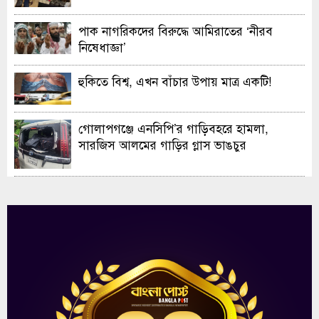
ও এক্সিবিশন
পাক নাগরিকদের বিরুদ্ধে আমিরাতের ‘নীরব
নিষেধাজ্ঞা’
হুকিতে বিশ্ব, এখন বাঁচার উপায় মাত্র একটি!
গোলাপগঞ্জে এনসিপি’র গাড়িবহরে হামলা,
সারজিস আলমের গাড়ির গ্লাস ভাঙচুর