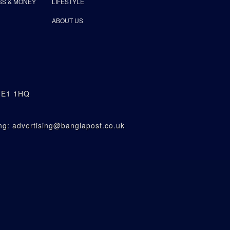
SS & MONEY
LIFESTYLE
ABOUT US
n E1 1HQ
g: advertising@banglapost.co.uk