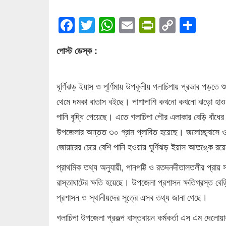
Facebook
Twitter
WhatsApp
Email
PrintFrien
Copy
Sha
Link
পোস্ট ডেস্ক :
ঘূর্ণিঝড় ইয়াস ও পূর্ণিমায় উপকূলীয় গলাচিপায় প্রভাব পড়তে 
থেমে দমকা বাতাস বইছে। পাশাপাশি কখনো কখনো ঝড়ো হাওয়ার স
পানি বৃদ্ধি পেয়েছে। এতে গলাচিপা পৌর এলাকার বেড়ি বাঁধে
উপজেলার অন্তত ৩০ গ্রাম প্লাবিত হয়েছে। জলোচ্ছ্বাসে ওয়া
জোয়ারের চেয়ে বেশি পানি হওয়ায় ঘূর্ণিঝড় ইয়াস আতঙ্কে রয়ে
প্রাথমিক তথ্য অনুযায়ী, পানপট্টি ও রতদনদীতালতলীর প্রায় সা
রাস্তাঘাটের ক্ষতি হয়েছে। উপজেলা প্রশাসন ক্ষতিগ্রস্ত বেড়
প্রশাসন ও স্থানীয়দের সূত্রে এসব তথ্য জানা গেছে।
গলাচিপা উপজেলা প্রকল্প বাস্তবায়ন কর্মকর্তা এস এম দেলোয়