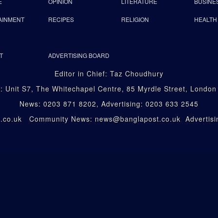
E
OPINION
LITERATURE
BUSINE
AINMENT
RECIPES
RELIGION
HEALTH
T
ADVERTISING BOARD
Editor in Chief: Taz Choudhury
: Unit S7, The Whitechapel Centre, 85 Myrdle Street, Londo
News: 0203 871 8202, Advertising: 0203 633 2545
st.co.uk Community News: news@banglapost.co.uk Advertisin