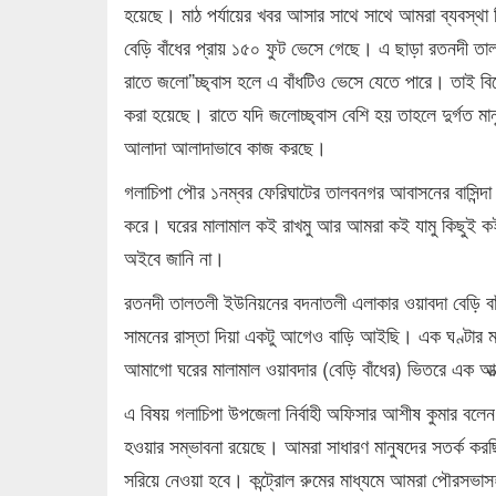
হয়েছে। মাঠ পর্যায়ের খবর আসার সাথে সাথে আমরা ব্যবস্থা নি
বেড়ি বাঁধের প্রায় ১৫০ ফুট ভেসে গেছে। এ ছাড়া রতনদী তালত
রাতে জলো”চ্ছ্বাস হলে এ বাঁধটিও ভেসে যেতে পারে। তাই বিকে
করা হয়েছে। রাতে যদি জলোচ্ছ্বাস বেশি হয় তাহলে দুর্গত মা
আলাদা আলাদাভাবে কাজ করছে।
গলাচিপা পৌর ১নম্বর ফেরিঘাটের তালবনগর আবাসনের বাসিন্দ
করে। ঘরের মালামাল কই রাখমু আর আমরা কই যামু কিছুই কই
অইবে জানি না।
রতনদী তালতলী ইউনিয়নের বদনাতলী এলাকার ওয়াবদা বেড়ি বাাঁ
সামনের রাস্তা দিয়া একটু আগেও বাড়ি আইছি। এক ঘণ্টার ম
আমাগো ঘরের মালামাল ওয়াবদার (বেড়ি বাঁধের) ভিতরে এক আত্
এ বিষয় গলাচিপা উপজেলা নির্বাহী অফিসার আশীষ কুমার বলেন,
হওয়ার সম্ভাবনা রয়েছে। আমরা সাধারণ মানুষদের সতর্ক করছি
সরিয়ে নেওয়া হবে। কন্ট্রোল রুমের মাধ্যমে আমরা পৌরসভা