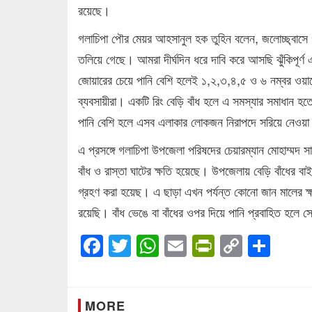
রয়েছে।
গলাচিপা পৌর মেয়র আহসানুল হক তুহিন বলেন, জলোচ্ছ্বাসে গ
তলিয়ে গেছে। আমরা দীর্ঘদিন ধরে দাবি করে আসছি ঝুঁকিপূর্ণ এ
জোয়ারের চেয়ে পানি বেশি হলেই ১,২,৩,৪,৫ ও ৬ নম্বর ওয়ার
ব্যবসায়ীরা। একটি রিং বেড়ি বাঁধ হলে এ সমস্যার সমাধান হত
পানি বেশি হলে এসব এলাকার লোকজন নিরাপদে সরিয়ে নেওয়া
এ প্রসঙ্গে গলাচিপা উপজেলা পরিষদের চেয়ারম্যান মোহাম্মদ সা
বাঁধ ও রাস্তা ঘাটের ক্ষতি হয়েছে। উপজেলায় বেড়ি বাঁধের বা
গ্রহণ করা হয়েছ। এ ছাড়া এখন পর্যন্ত কোনো জান মালের 
রয়েছি। বাঁধ ভেঙে বা বাঁধের ওপর দিয়ে পানি প্রবাহিত হলে সে
Facebook
Twitter
WhatsApp
Email
PrintFrien
Copy
Sha
Link
MORE