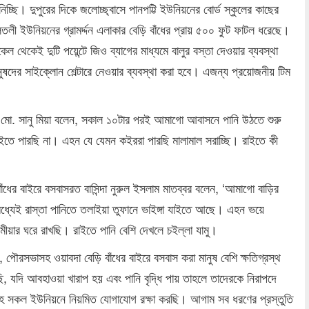
চ্ছি। দুপুরের দিকে জলোচ্ছ্বাসে পানপট্টি ইউনিয়নের বোর্ড স্কুলের কাছের
লী ইউনিয়নের গ্রামর্দ্দন এলাকার বেড়ি বাঁধের প্রায় ৫০০ ফুট ফাটল ধরেছে।
ল থেকেই দুটি পয়েন্টে জিও ব্যাগের মাধ্যমে বালুর বস্তা দেওয়ার ব্যবস্থা
নুষদের সাইক্লোন শেল্টারে নেওয়ার ব্যবস্থা করা হবে। এজন্য প্রয়োজনীয় টিম
া মো. সানু মিয়া বলেন, সকাল ১০টার পরই আমাগো আবাসনে পানি উঠতে শুরু
তে পারছি না। এহন যে যেমন কইররা পারছি মালামাল সরাচ্ছি। রাইতে কী
ধের বাইরে বসবাসরত বাসিন্দা নুরুল ইসলাম মাতব্বর বলেন, ‘আমাগো বাড়ির
ধ্যেই রাস্তা পানিতে তলাইয়া তুফানে ভাইঙ্গা যাইতে আছে। এহন ভয়ে
মীয়ার ঘরে রাখছি। রাইতে পানি বেশি দেখলে চইল্লা যামু।
 পৌরসভাসহ ওয়াবদা বেড়ি বাঁধের বাইরে বসবাস করা মানুষ বেশি ক্ষতিগ্রস্থ
, যদি আবহাওয়া খারাপ হয় এবং পানি বৃদ্ধি পায় তাহলে তাদেরকে নিরাপদে
সহ সকল ইউনিয়নে নিয়মিত যোগাযোগ রক্ষা করছি। আগাম সব ধরণের প্রস্তুতি