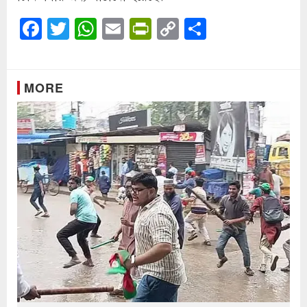
Facebook
Twitter
WhatsApp
Email
PrintFriendly
Copy
Share
Link
MORE