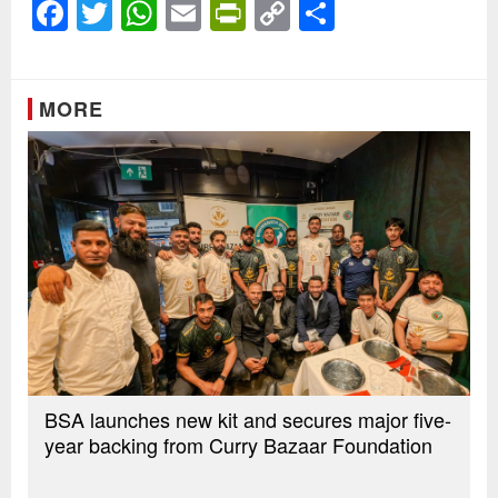
Facebook
Twitter
WhatsApp
Email
PrintFriendly
Copy
Share
Link
MORE
BSA launches new kit and secures major five-
year backing from Curry Bazaar Foundation