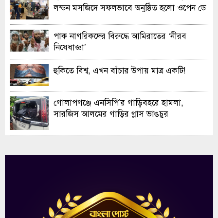
লন্ডন মসজিদে সফলভাবে অনুষ্ঠিত হলো ওপেন ডে
ও এক্সিবিশন
পাক নাগরিকদের বিরুদ্ধে আমিরাতের ‘নীরব
নিষেধাজ্ঞা’
হুকিতে বিশ্ব, এখন বাঁচার উপায় মাত্র একটি!
গোলাপগঞ্জে এনসিপি’র গাড়িবহরে হামলা,
সারজিস আলমের গাড়ির গ্লাস ভাঙচুর