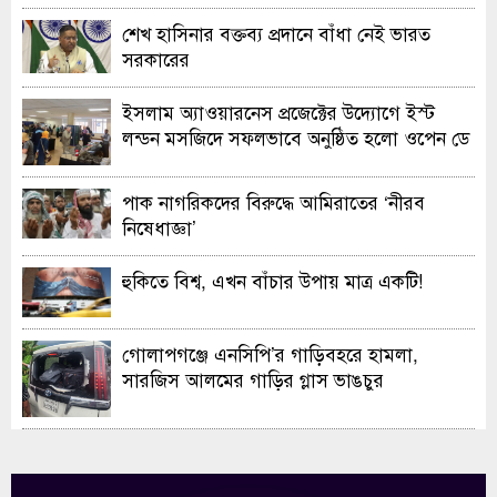
শেখ হাসিনার বক্তব্য প্রদানে বাঁধা নেই ভারত
সরকারের
ইসলাম অ্যাওয়ারনেস প্রজেক্টের উদ্যোগে ইস্ট
লন্ডন মসজিদে সফলভাবে অনুষ্ঠিত হলো ওপেন ডে
ও এক্সিবিশন
পাক নাগরিকদের বিরুদ্ধে আমিরাতের ‘নীরব
নিষেধাজ্ঞা’
হুকিতে বিশ্ব, এখন বাঁচার উপায় মাত্র একটি!
গোলাপগঞ্জে এনসিপি’র গাড়িবহরে হামলা,
সারজিস আলমের গাড়ির গ্লাস ভাঙচুর