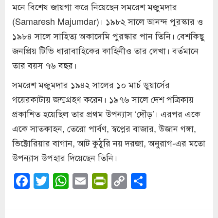
মনে বিশেষ জায়গা করে নিয়েছেন সমরেশ মজুমদার
(Samaresh Majumdar)। ১৯৮২ সালে আনন্দ পুরস্কার ও
১৯৮৪ সালে সাহিত্য অকাদেমি পুরস্কার পান তিনি। বেশকিছু
জনপ্রিয় টিভি ধারাবাহিকের কাহিনীও তার লেখা। বর্তমানে
তার বয়স ৭৬ বছর।
সমরেশ মজুমদার ১৯৪২ সালের ১০ মার্চ ডুয়ার্সের
গয়েরকাটায় জন্মগ্রহণ করেন। ১৯৭৬ সালে দেশ পত্রিকায়
প্রকাশিত হয়েছিল তার প্রথম উপন্যাস ‘দৌড়’। এরপর একে
একে সাতকাহন, তেরো পার্বণ, স্বপ্নের বাজার, উজান গঙ্গা,
ভিক্টোরিয়ার বাগান, আট কুঠুরি নয় দরজা, অনুরাগ-এর মতো
উপন্যাস উপহার দিয়েছেন তিনি।
Facebook
Twitter
WhatsApp
Email
PrintFriendly
Copy
Share
Link