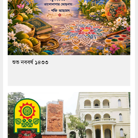
শুভ নববর্ষ ১৪৩৩