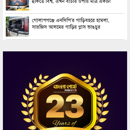
হুকিতে বিশ্ব, এখন বাঁচার উপায় মাত্র একটি!
গোলাপগঞ্জে এনসিপি’র গাড়িবহরে হামলা,
সারজিস আলমের গাড়ির গ্লাস ভাঙচুর