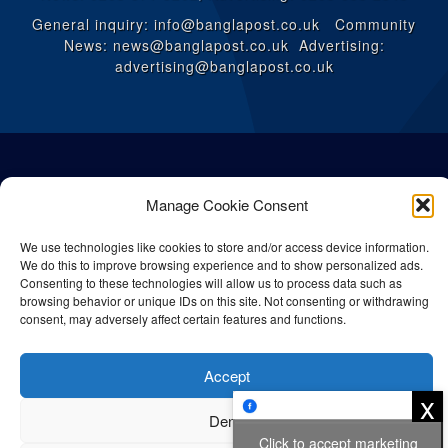
General inquiry: info@banglapost.co.uk Community
News: news@banglapost.co.uk Advertising:
advertising@banglapost.co.uk
Manage Cookie Consent
We use technologies like cookies to store and/or access device information.
We do this to improve browsing experience and to show personalized ads.
Consenting to these technologies will allow us to process data such as
browsing behavior or unique IDs on this site. Not consenting or withdrawing
consent, may adversely affect certain features and functions.
© All rights reserved Bangla Post
2026
| Any unauthorised use or
Accept
reproduction of our content is strictly prohibited.
x
Deny
Click to accept marketing