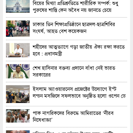
বিয়ের মিথ্যা প্রতিশ্রুতিতে শারীরিক সম্পর্ক: শুধু
পুরুষের শাস্তি কেন অবৈধ নয় জানতে চেয়ে
হাইকোর্টের রুল
ঢাকার তিন শিক্ষাপ্রতিষ্ঠানে ছাত্রদল-ছাত্রশিবির
সংঘর্ষ, আহত বেশ কয়েকজন
শহীদের আত্মত্যাগে গড়া জাতীয় ঐক্য রক্ষা করতে
হবে : প্রধানমন্ত্রী
শেখ হাসিনার বক্তব্য প্রদানে বাঁধা নেই ভারত
সরকারের
ইসলাম অ্যাওয়ারনেস প্রজেক্টের উদ্যোগে ইস্ট
লন্ডন মসজিদে সফলভাবে অনুষ্ঠিত হলো ওপেন ডে
ও এক্সিবিশন
পাক নাগরিকদের বিরুদ্ধে আমিরাতের ‘নীরব
নিষেধাজ্ঞা’