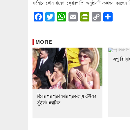
বর্তমানে কৌন বানেগা ক্রোরপাতি’ অনুষ্ঠানটি সঞ্চালনা করছেন
Facebook
Twitter
WhatsApp
Email
PrintFrien
Copy
Sha
Link
MORE
অপু বিশ্ব
বিয়ের পর প্রথমবার প্রকাশ্যে টেইলর
সুইফট-ট্রাভিস