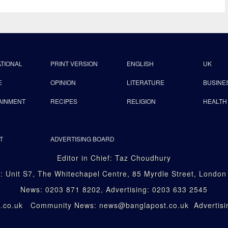
ATIONAL
PRINT VERSION
ENGLISH
UK
E
OPINION
LITERATURE
BUSINE
AINMENT
RECIPES
RELIGION
HEALTH
T
ADVERTISING BOARD
Editor in Chief: Taz Choudhury
: Unit S7, The Whitechapel Centre, 85 Myrdle Street, Londo
News: 0203 871 8202, Advertising: 0203 633 2545
st.co.uk Community News: news@banglapost.co.uk Advertisin