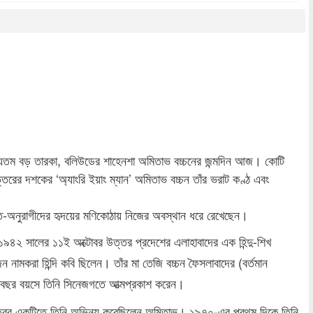
dly
re
 অন্যতম বড় তারকা, বলিউডের শাহেনশা অমিতাভ বচ্চনের জন্মদিন আজ। কোটি
রের দশকের ‘অ্যাংরি ইয়াং ম্যান’ অমিতাভ বচ্চন তাঁর ভরাট কণ্ঠ এবং
অনুরাগীদের হৃদয়ের মণিকোঠায় নিজের অবস্থান ধরে রেখেছেন।
১৯৪২ সালের ১১ই অক্টোবর উত্তর প্রদেশের এলাহাবাদের এক হিন্দু-শিখ
 নামকরা হিন্দি কবি ছিলেন। তাঁর মা তেজি বচ্চন ফৈসলাবাদের (বর্তমান
শ বছর বয়সে তিনি সিনেজগতে আত্মপ্রকাশ করেন।
 চরিত্রের একটিতে তিনি অভিনয় করেছিলেন অমিতাভ। ১৯৭০-এর প্রথম দিকে তিনি