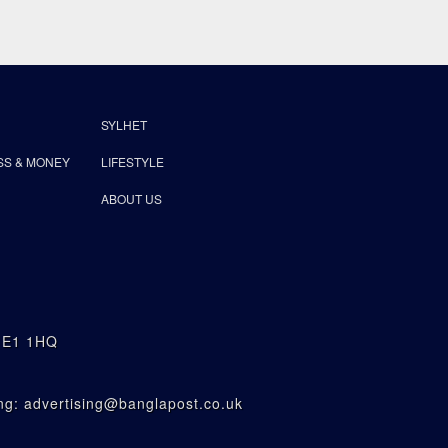
SYLHET
SS & MONEY
LIFESTYLE
ABOUT US
n E1 1HQ
g: advertising@banglapost.co.uk