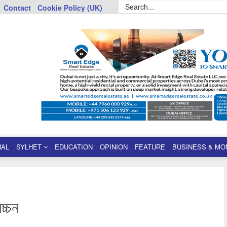
Contact
Cookie Policy (UK)
NAL
SYLHET
EDUCATION
OPINION
FEATURE
BUSINESS & MO
চ্চন