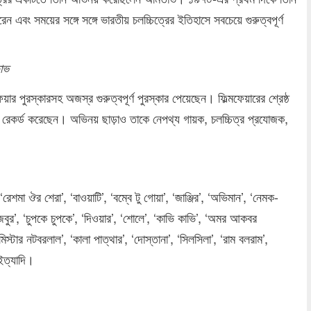
এবং সময়ের সঙ্গে সঙ্গে ভারতীয় চলচ্চিত্রের ইতিহাসে সবচেয়ে গুরুত্বপূর্ণ
তাভ
য়ার পুরস্কারসহ অজস্র গুরুত্বপূর্ণ পুরস্কার পেয়েছেন। ফিল্মফেয়ারের শ্রেষ্ঠ
র রেকর্ড করেছেন। অভিনয় ছাড়াও তাকে নেপথ্য গায়ক, চলচ্চিত্র প্রযোজক,
রেশমা ঔর শেরা’, ‘বাওয়াটি’, ‘বম্বে টু গোয়া’, ‘জাঞ্জির’, ‘অভিমান’, ‘নেমক-
াজবুর’, ‘চুপকে চুপকে’, ‘দিওয়ার’, ‘শোলে’, ‘কাভি কাভি’, ‘অমর আকবর
, ‘মিস্টার নটবরলাল’, ‘কালা পাত্থার’, ‘দোস্তানা’, ‘সিলসিলা’, ‘রাম বলরাম’,
 ইত্যাদি।