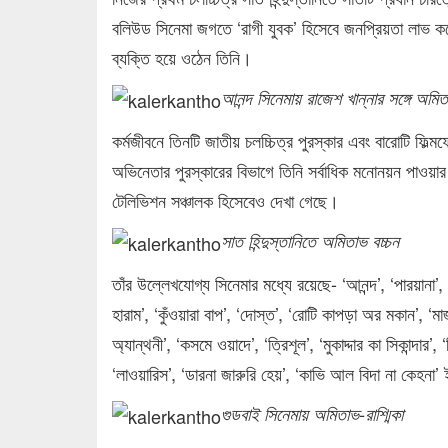
বলিউড সিনেমা জগতে ‘রাগী যুবক’ হিসেবে জনপ্রিয়তা লাভ করেন 
ব্যক্তি হয়ে ওঠেন তিনি।
আনন্দ সিনেমায় রাজেশ খান্নার সঙ্গে অমি
কর্মজীবনে তিনটি জাতীয় চলচ্চিত্র পুরস্কার এবং বারোটি ফিল্মফে
অভিনেতার পুরস্কারের বিভাগে তিনি সর্বাধিক মনোনয়ন পাওয়া
টেলিভিশন সঞ্চালক হিসেবেও দেখা গেছে।
সাত হিন্দুস্তানিতে অমিতাভ বচ্চন
তাঁর উল্লেখযোগ্য সিনেমার মধ্যে রয়েছে- ‘আনন্দ’, ‘পারয়ানা’, ‘
হারাম’, ‘কুঁওয়ারা বাপ’, ‘দোস্ত’, ‘রোটি কাপড়া অর মকান’, ‘ম
অ্যান্থনী’, ‘কসমে ওয়াদে’, ‘ত্রিশূল’, ‘মুকাদ্দার কা সিকান্দার’
‘লাওয়ারিস’, ‘ডারনা জারুরি হেয়’, ‘কাভি আল বিদা না কেহনা’
গুডবাই সিনেমায় অমিতাভ-রাশ্মিকা