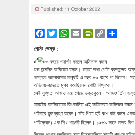
Published: 11 October 2022
Facebook
Twitter
WhatsApp
Email
PrintFrien
Copy
Sha
Link
পোস্ট ডেস্ক :
শুভ জন্মদিন অমিতাভ বচ্চন। ভারত তথা গোটা ব্রম্মান্ডের
ভক্তের ভালোবাসার মানুষটি এ বছর ৮০ বছরে পা দিলেন। সত্ত
অভিনয়-জাদুতে মুগ্ধ করেছিলেন গোটা বিশ্বকে।
সেই মুগ্ধতা আজও রয়ে গেছে ভক্তকুলে। আজও তিনি ভক্ত-
ভারতীয় চলচ্চিত্রের কিংবদন্তি এই অভিনেতা অমিতাভ বচ্চন 
পরিবারে জন্মগ্রহণ করেন। তাঁর পিতা হরি বংশ রাই বচ্চন একজন
পাকিস্তান) এক শিখ-পাঞ্জাবী ছিলেন। ১৯৬৯ সালে মাত্র বি
নিজের প্রথম চলচ্চিত্র সাত হিন্দুস্তানিতে সাতটি প্রধান