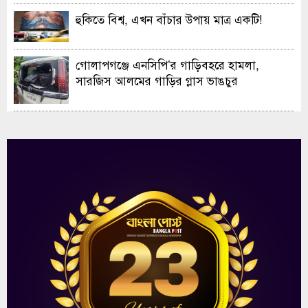
হুকিতে বিশ্ব, এখন বাঁচার উপায় মাত্র একটি!
গোলাপগঞ্জে এনসিপি’র গাড়িবহরে হামলা,
সারজিস আলমের গাড়ির গ্লাস ভাঙচুর