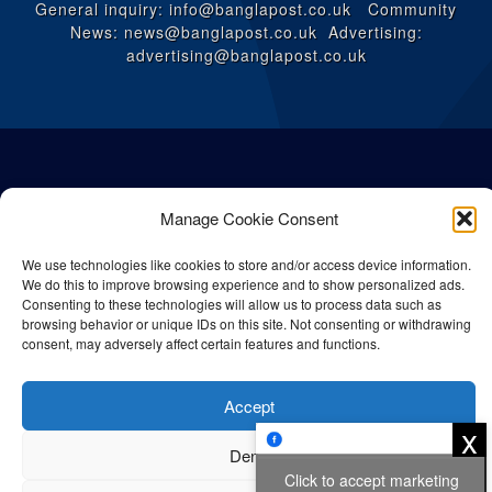
General inquiry: info@banglapost.co.uk Community
News: news@banglapost.co.uk Advertising:
advertising@banglapost.co.uk
Manage Cookie Consent
We use technologies like cookies to store and/or access device information.
We do this to improve browsing experience and to show personalized ads.
Consenting to these technologies will allow us to process data such as
browsing behavior or unique IDs on this site. Not consenting or withdrawing
consent, may adversely affect certain features and functions.
© All rights reserved Bangla Post
2026
| Any unauthorised use or
reproduction of our content is strictly prohibited.
Accept
x
Deny
Click to accept marketing
Privacy Policy
Cookie Policy