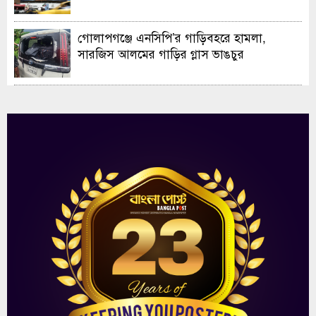
গোলাপগঞ্জে এনসিপি’র গাড়িবহরে হামলা,
সারজিস আলমের গাড়ির গ্লাস ভাঙচুর